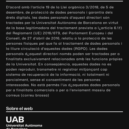
o
D'acord amb l'article 19 de la Llei orgànica 3/2018, de 5 de
n
desembre, de protecció de dades personals i garantia dels
t
drets digitals, les dades personals d'aquest directori són
tractades per la Universitat Autònoma de Barcelona en virtut
a
de la base legitimadora del tractament prevista a l¿article 6.1.f)
c
del Reglament (UE) 2016/679, del Parlament Europeu i del
t
Consell, de 27 d'abril de 2016, relatiu a la protecció de les
e
persones físiques pel que fa al tractament de dades personals i
la lliure circulació d'aquestes dades (RGPD). Les dades
i
personals d¿aquest directori només poden ser tractades per a
i
finalitats exclusivament relacionades amb les funcions pròpies
n
de la Universitat. En conseqüència, aquestes dades no es
poden reproduir, transmetre ni registrar mitjançant cap
f
sistema de recuperació de la informació, ni totalment ni
o
parcialment, sense el consentiment de les persones
r
interessades. No està permès l'ús d¿aquestes dades personals
m
per a finalitats comercials o per a l'enviament massiu de
correus (correu brossa)
a
c
Sobre el web
i
ó
U
l
n
i