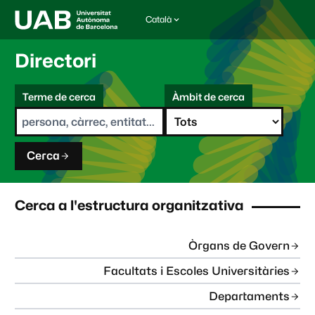
Català
I
d
i
Directori
o
m
C
a
Terme de cerca
Àmbit de cerca
s
e
e
r
l
c
e
a
c
Cerca
c
i
o
n
Cerca a l'estructura organitzativa
a
t
:
Òrgans de Govern
Facultats i Escoles Universitàries
Departaments