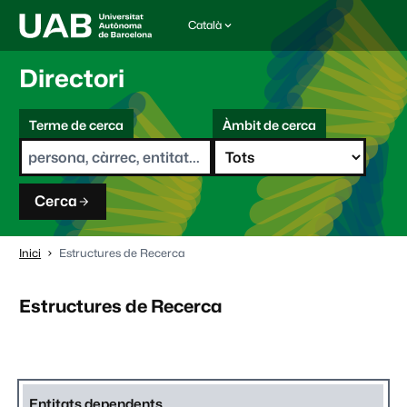
Català
I
d
i
Directori
o
m
C
a
Terme de cerca
Àmbit de cerca
s
e
e
r
l
c
e
a
c
Cerca
c
i
o
Inici
Estructures de Recerca
n
a
t
Estructures de Recerca
:
d
Entitats dependents