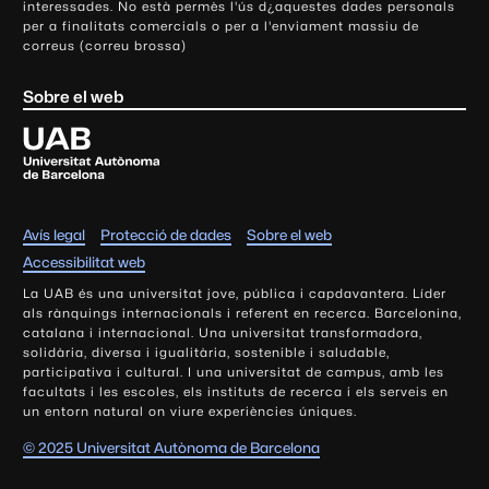
a
a
r
a
t
interessades. No està permès l'ús d¿aquestes dades personals
d
d
o
o
e
e
i
i
m
m
m
t
s
per a finalitats comercials o per a l'enviament massiu de
e
e
p
p
c
c
g
g
b
b
s
correus (correu brossa)
a
R
R
i
i
e
e
a
a
l
l
e
e
s
s
c
r
r
c
c
a
a
c
c
Sobre el web
c
c
i
i
i
U
U
e
e
a
a
ó
ó
A
A
ó
U
r
r
i
i
A
A
B
B
l
n
c
c
p
p
d
d
i
a
a
e
e
e
s
s
v
g
r
r
c
c
e
a
a
r
r
a
Avís legal
Protecció de dades
Sobre el web
r
l
l
i
i
l
s
Accessibilitat web
a
a
t
t
i
t
t
s
s
La UAB és una universitat jove, pública i capdavantera. Líder
t
r
r
als rànquings internacionals i referent en recerca. Barcelonina,
a
a
a
catalana i internacional. Una universitat transformadora,
t
n
n
solidària, diversa i igualitària, sostenible i saludable,
A
s
s
participativa i cultural. I una universitat de campus, amb les
u
f
f
facultats i les escoles, els instituts de recerca i els serveis en
t
e
e
un entorn natural on viure experiències úniques.
ò
r
r
n
© 2025 Universitat Autònoma de Barcelona
è
è
o
n
n
m