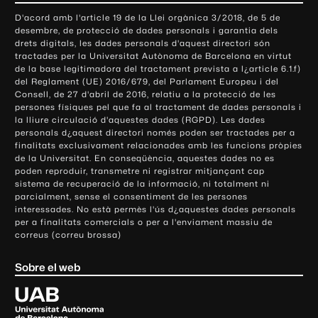
o
D'acord amb l'article 19 de la Llei orgànica 3/2018, de 5 de
n
desembre, de protecció de dades personals i garantia dels
t
drets digitals, les dades personals d'aquest directori són
tractades per la Universitat Autònoma de Barcelona en virtut
a
de la base legitimadora del tractament prevista a l¿article 6.1.f)
c
del Reglament (UE) 2016/679, del Parlament Europeu i del
t
Consell, de 27 d'abril de 2016, relatiu a la protecció de les
e
persones físiques pel que fa al tractament de dades personals i
la lliure circulació d'aquestes dades (RGPD). Les dades
i
personals d¿aquest directori només poden ser tractades per a
i
finalitats exclusivament relacionades amb les funcions pròpies
n
de la Universitat. En conseqüència, aquestes dades no es
poden reproduir, transmetre ni registrar mitjançant cap
f
sistema de recuperació de la informació, ni totalment ni
o
parcialment, sense el consentiment de les persones
r
interessades. No està permès l'ús d¿aquestes dades personals
m
per a finalitats comercials o per a l'enviament massiu de
correus (correu brossa)
a
c
Sobre el web
i
ó
U
l
n
i