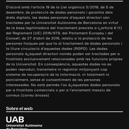
o
D'acord amb l'article 19 de la Llei orgànica 3/2018, de 5 de
n
desembre, de protecció de dades personals i garantia dels
t
drets digitals, les dades personals d'aquest directori són
tractades per la Universitat Autònoma de Barcelona en virtut
a
de la base legitimadora del tractament prevista a l¿article 6.1.f)
c
del Reglament (UE) 2016/679, del Parlament Europeu i del
t
Consell, de 27 d'abril de 2016, relatiu a la protecció de les
e
persones físiques pel que fa al tractament de dades personals i
la lliure circulació d'aquestes dades (RGPD). Les dades
i
personals d¿aquest directori només poden ser tractades per a
i
finalitats exclusivament relacionades amb les funcions pròpies
n
de la Universitat. En conseqüència, aquestes dades no es
poden reproduir, transmetre ni registrar mitjançant cap
f
sistema de recuperació de la informació, ni totalment ni
o
parcialment, sense el consentiment de les persones
r
interessades. No està permès l'ús d¿aquestes dades personals
m
per a finalitats comercials o per a l'enviament massiu de
correus (correu brossa)
a
c
Sobre el web
i
ó
U
l
n
i