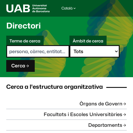
Català
I
d
i
Directori
o
m
C
a
Terme de cerca
Àmbit de cerca
s
e
e
r
l
c
e
a
c
Cerca
c
i
o
n
Cerca a l'estructura organitzativa
a
t
:
Òrgans de Govern
Facultats i Escoles Universitàries
Departaments