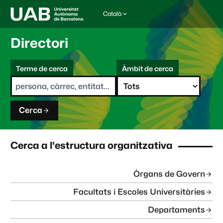
Català
I
d
i
Directori
o
m
C
a
Terme de cerca
Àmbit de cerca
s
e
e
r
l
c
e
a
c
Cerca
c
i
o
n
Cerca a l'estructura organitzativa
a
t
:
Òrgans de Govern
Facultats i Escoles Universitàries
Departaments