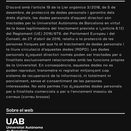
o
D'acord amb l'article 19 de la Llei orgànica 3/2018, de 5 de
n
desembre, de protecció de dades personals i garantia dels
t
drets digitals, les dades personals d'aquest directori són
tractades per la Universitat Autònoma de Barcelona en virtut
a
de la base legitimadora del tractament prevista a l¿article 6.1.f)
c
del Reglament (UE) 2016/679, del Parlament Europeu i del
t
Consell, de 27 d'abril de 2016, relatiu a la protecció de les
e
persones físiques pel que fa al tractament de dades personals i
la lliure circulació d'aquestes dades (RGPD). Les dades
i
personals d¿aquest directori només poden ser tractades per a
i
finalitats exclusivament relacionades amb les funcions pròpies
n
de la Universitat. En conseqüència, aquestes dades no es
poden reproduir, transmetre ni registrar mitjançant cap
f
sistema de recuperació de la informació, ni totalment ni
o
parcialment, sense el consentiment de les persones
r
interessades. No està permès l'ús d¿aquestes dades personals
m
per a finalitats comercials o per a l'enviament massiu de
correus (correu brossa)
a
c
Sobre el web
i
ó
U
l
n
i