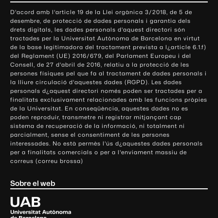
o
D'acord amb l'article 19 de la Llei orgànica 3/2018, de 5 de
n
desembre, de protecció de dades personals i garantia dels
t
drets digitals, les dades personals d'aquest directori són
tractades per la Universitat Autònoma de Barcelona en virtut
a
de la base legitimadora del tractament prevista a l¿article 6.1.f)
c
del Reglament (UE) 2016/679, del Parlament Europeu i del
t
Consell, de 27 d'abril de 2016, relatiu a la protecció de les
e
persones físiques pel que fa al tractament de dades personals i
la lliure circulació d'aquestes dades (RGPD). Les dades
i
personals d¿aquest directori només poden ser tractades per a
i
finalitats exclusivament relacionades amb les funcions pròpies
n
de la Universitat. En conseqüència, aquestes dades no es
poden reproduir, transmetre ni registrar mitjançant cap
f
sistema de recuperació de la informació, ni totalment ni
o
parcialment, sense el consentiment de les persones
r
interessades. No està permès l'ús d¿aquestes dades personals
m
per a finalitats comercials o per a l'enviament massiu de
correus (correu brossa)
a
c
Sobre el web
i
ó
U
l
n
i