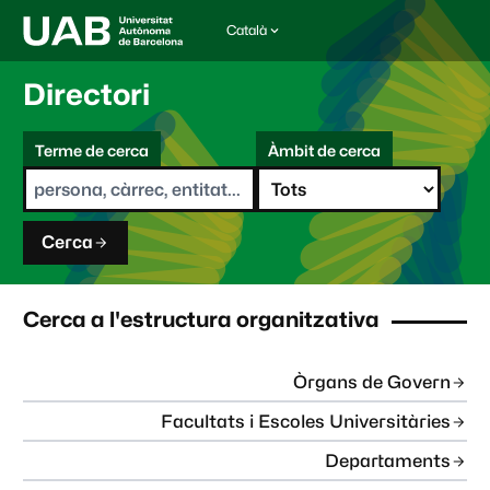
Català
I
d
i
Directori
o
m
C
a
Terme de cerca
Àmbit de cerca
s
e
e
r
l
c
e
a
c
Cerca
c
i
o
n
Cerca a l'estructura organitzativa
a
t
:
Òrgans de Govern
Facultats i Escoles Universitàries
Departaments