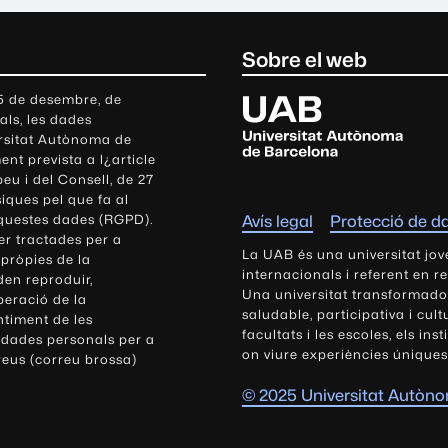
Sobre el web
U
 5 de desembre, de
als, les dades
n
ersitat Autònoma de
i
nt prevista a l¿article
v
eu i del Consell, de 27
e
siques pel que fa al
r
aquestes dades (RGPD).
Avís legal
Protecció de d
s
r tractades per a
i
La UAB és una universitat jov
 pròpies de la
t
internacionals i referent en r
den reproduir,
Una universitat transformadora,
a
peració de la
saludable, participativa i cul
t
ntiment de les
facultats i les escoles, els ins
 dades personals per a
A
on viure experiències úniques
reus (correu brossa)
u
t
© 2025 Universitat Autòn
ò
n