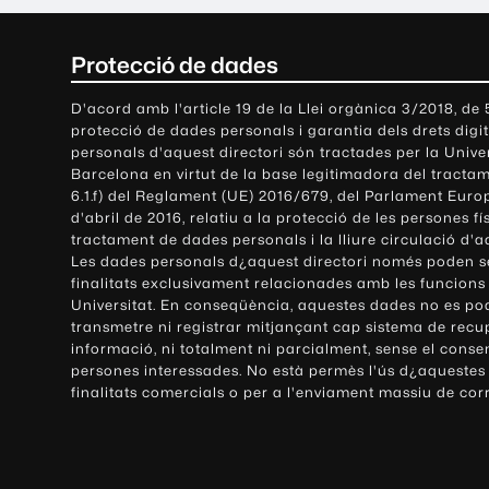
C
Protecció de dades
o
D'acord amb l'article 19 de la Llei orgànica 3/2018, de
protecció de dades personals i garantia dels drets digit
n
personals d'aquest directori són tractades per la Univ
Barcelona en virtut de la base legitimadora del tractame
t
6.1.f) del Reglament (UE) 2016/679, del Parlament Europ
d'abril de 2016, relatiu a la protecció de les persones fí
a
tractament de dades personals i la lliure circulació d'
Les dades personals d¿aquest directori només poden se
c
finalitats exclusivament relacionades amb les funcions
Universitat. En conseqüència, aquestes dades no es po
t
transmetre ni registrar mitjançant cap sistema de recu
e
informació, ni totalment ni parcialment, sense el conse
persones interessades. No està permès l'ús d¿aquestes
i
finalitats comercials o per a l'enviament massiu de cor
i
n