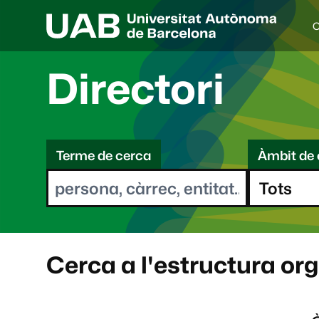
C
I
d
i
Directori
o
a
s
C
e
l
Terme de cerca
Àmbit de 
e
e
c
r
c
i
c
o
a
n
a
Cerca a l'estructura or
t
: