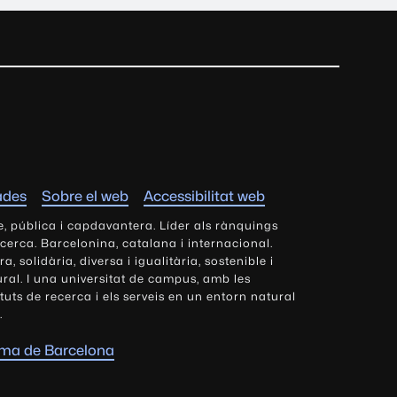
ades
Sobre el web
Accessibilitat web
e, pública i capdavantera. Líder als rànquings
ecerca. Barcelonina, catalana i internacional.
 solidària, diversa i igualitària, sostenible i
tural. I una universitat de campus, amb les
tituts de recerca i els serveis en un entorn natural
.
oma de Barcelona