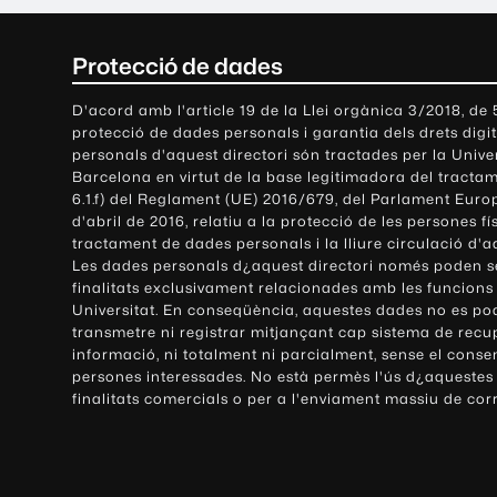
C
Protecció de dades
o
D'acord amb l'article 19 de la Llei orgànica 3/2018, de
protecció de dades personals i garantia dels drets digit
n
personals d'aquest directori són tractades per la Univ
Barcelona en virtut de la base legitimadora del tractame
t
6.1.f) del Reglament (UE) 2016/679, del Parlament Europ
d'abril de 2016, relatiu a la protecció de les persones fí
a
tractament de dades personals i la lliure circulació d'
Les dades personals d¿aquest directori només poden se
c
finalitats exclusivament relacionades amb les funcions
Universitat. En conseqüència, aquestes dades no es po
t
transmetre ni registrar mitjançant cap sistema de recu
e
informació, ni totalment ni parcialment, sense el conse
persones interessades. No està permès l'ús d¿aquestes
i
finalitats comercials o per a l'enviament massiu de cor
i
n