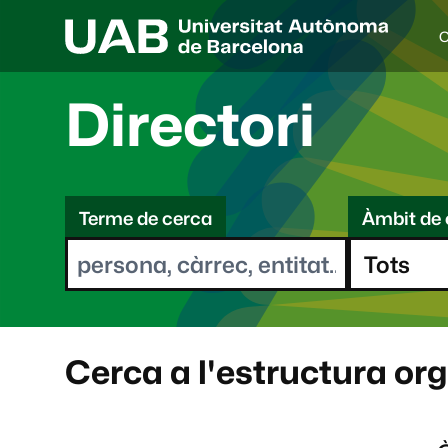
C
I
d
i
Directori
o
a
s
C
e
l
Terme de cerca
Àmbit de 
e
e
c
r
c
i
c
o
a
n
a
Cerca a l'estructura or
t
: