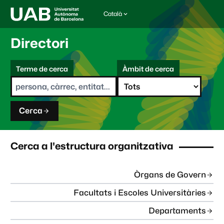
Català
I
d
i
Directori
o
m
C
a
Terme de cerca
Àmbit de cerca
s
e
e
r
l
c
e
a
c
Cerca
c
i
o
n
Cerca a l'estructura organitzativa
a
t
:
Òrgans de Govern
Facultats i Escoles Universitàries
Departaments