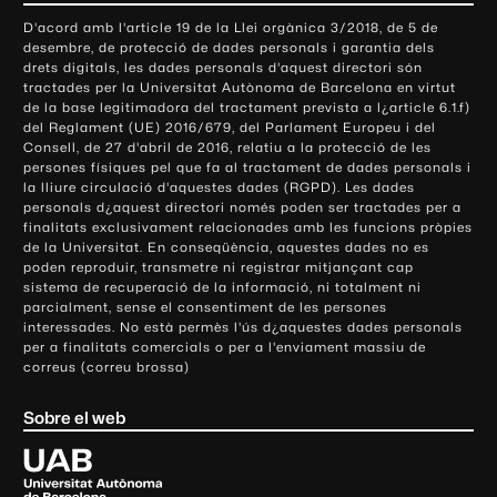
o
D'acord amb l'article 19 de la Llei orgànica 3/2018, de 5 de
n
desembre, de protecció de dades personals i garantia dels
t
drets digitals, les dades personals d'aquest directori són
tractades per la Universitat Autònoma de Barcelona en virtut
a
de la base legitimadora del tractament prevista a l¿article 6.1.f)
c
del Reglament (UE) 2016/679, del Parlament Europeu i del
t
Consell, de 27 d'abril de 2016, relatiu a la protecció de les
e
persones físiques pel que fa al tractament de dades personals i
la lliure circulació d'aquestes dades (RGPD). Les dades
i
personals d¿aquest directori només poden ser tractades per a
i
finalitats exclusivament relacionades amb les funcions pròpies
n
de la Universitat. En conseqüència, aquestes dades no es
poden reproduir, transmetre ni registrar mitjançant cap
f
sistema de recuperació de la informació, ni totalment ni
o
parcialment, sense el consentiment de les persones
r
interessades. No està permès l'ús d¿aquestes dades personals
m
per a finalitats comercials o per a l'enviament massiu de
correus (correu brossa)
a
c
Sobre el web
i
ó
U
l
n
i