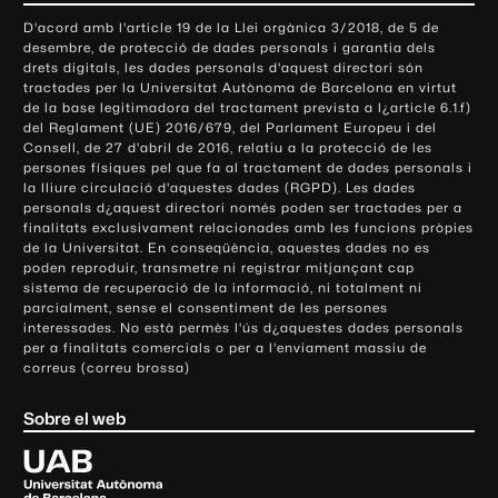
o
D'acord amb l'article 19 de la Llei orgànica 3/2018, de 5 de
n
desembre, de protecció de dades personals i garantia dels
t
drets digitals, les dades personals d'aquest directori són
tractades per la Universitat Autònoma de Barcelona en virtut
a
de la base legitimadora del tractament prevista a l¿article 6.1.f)
c
del Reglament (UE) 2016/679, del Parlament Europeu i del
t
Consell, de 27 d'abril de 2016, relatiu a la protecció de les
e
persones físiques pel que fa al tractament de dades personals i
la lliure circulació d'aquestes dades (RGPD). Les dades
i
personals d¿aquest directori només poden ser tractades per a
i
finalitats exclusivament relacionades amb les funcions pròpies
n
de la Universitat. En conseqüència, aquestes dades no es
poden reproduir, transmetre ni registrar mitjançant cap
f
sistema de recuperació de la informació, ni totalment ni
o
parcialment, sense el consentiment de les persones
r
interessades. No està permès l'ús d¿aquestes dades personals
m
per a finalitats comercials o per a l'enviament massiu de
correus (correu brossa)
a
c
Sobre el web
i
ó
U
l
n
i