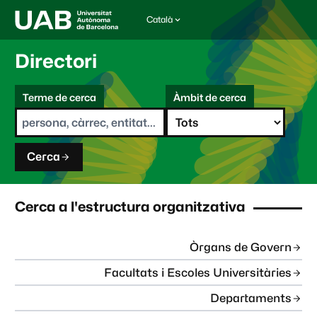
Català
I
d
i
Directori
o
m
C
a
Terme de cerca
Àmbit de cerca
s
e
e
r
l
c
e
a
c
Cerca
c
i
o
n
Cerca a l'estructura organitzativa
a
t
:
Òrgans de Govern
Facultats i Escoles Universitàries
Departaments