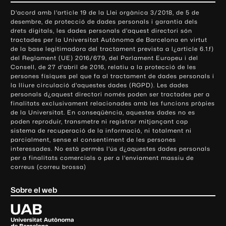
o
D'acord amb l'article 19 de la Llei orgànica 3/2018, de 5 de
n
desembre, de protecció de dades personals i garantia dels
t
drets digitals, les dades personals d'aquest directori són
tractades per la Universitat Autònoma de Barcelona en virtut
a
de la base legitimadora del tractament prevista a l¿article 6.1.f)
c
del Reglament (UE) 2016/679, del Parlament Europeu i del
t
Consell, de 27 d'abril de 2016, relatiu a la protecció de les
e
persones físiques pel que fa al tractament de dades personals i
la lliure circulació d'aquestes dades (RGPD). Les dades
i
personals d¿aquest directori només poden ser tractades per a
i
finalitats exclusivament relacionades amb les funcions pròpies
n
de la Universitat. En conseqüència, aquestes dades no es
poden reproduir, transmetre ni registrar mitjançant cap
f
sistema de recuperació de la informació, ni totalment ni
o
parcialment, sense el consentiment de les persones
r
interessades. No està permès l'ús d¿aquestes dades personals
m
per a finalitats comercials o per a l'enviament massiu de
correus (correu brossa)
a
c
Sobre el web
i
ó
U
l
n
i