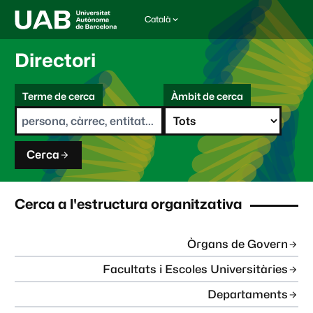
Català
I
d
i
Directori
o
m
C
a
Terme de cerca
Àmbit de cerca
s
e
e
r
l
c
e
a
c
Cerca
c
i
o
n
Cerca a l'estructura organitzativa
a
t
:
Òrgans de Govern
Facultats i Escoles Universitàries
Departaments