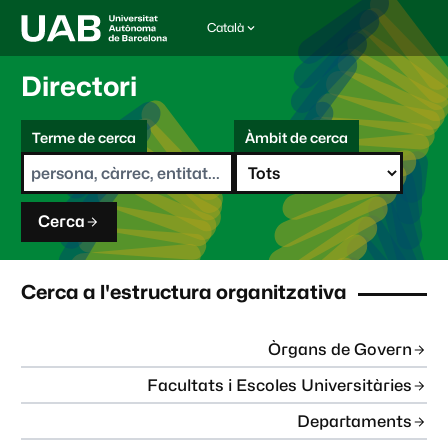
Català
I
d
i
Directori
o
m
C
a
Terme de cerca
Àmbit de cerca
s
e
e
r
l
c
e
a
c
Cerca
c
i
o
n
Cerca a l'estructura organitzativa
a
t
:
Òrgans de Govern
Facultats i Escoles Universitàries
Departaments