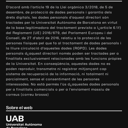
o
D'acord amb l'article 19 de la Llei orgànica 3/2018, de 5 de
n
desembre, de protecció de dades personals i garantia dels
t
drets digitals, les dades personals d'aquest directori són
tractades per la Universitat Autònoma de Barcelona en virtut
a
de la base legitimadora del tractament prevista a l¿article 6.1.f)
c
del Reglament (UE) 2016/679, del Parlament Europeu i del
t
Consell, de 27 d'abril de 2016, relatiu a la protecció de les
e
persones físiques pel que fa al tractament de dades personals i
la lliure circulació d'aquestes dades (RGPD). Les dades
i
personals d¿aquest directori només poden ser tractades per a
i
finalitats exclusivament relacionades amb les funcions pròpies
n
de la Universitat. En conseqüència, aquestes dades no es
poden reproduir, transmetre ni registrar mitjançant cap
f
sistema de recuperació de la informació, ni totalment ni
o
parcialment, sense el consentiment de les persones
r
interessades. No està permès l'ús d¿aquestes dades personals
m
per a finalitats comercials o per a l'enviament massiu de
correus (correu brossa)
a
c
Sobre el web
i
ó
U
l
n
i