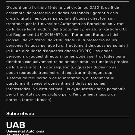
o
D'acord amb l'article 19 de la Llei orgànica 3/2018, de 5 de
n
desembre, de protecció de dades personals i garantia dels
t
drets digitals, les dades personals d'aquest directori són
tractades per la Universitat Autònoma de Barcelona en virtut
a
de la base legitimadora del tractament prevista a l¿article 6.1.f)
c
del Reglament (UE) 2016/679, del Parlament Europeu i del
t
Consell, de 27 d'abril de 2016, relatiu a la protecció de les
e
persones físiques pel que fa al tractament de dades personals i
la lliure circulació d'aquestes dades (RGPD). Les dades
i
personals d¿aquest directori només poden ser tractades per a
i
finalitats exclusivament relacionades amb les funcions pròpies
n
de la Universitat. En conseqüència, aquestes dades no es
poden reproduir, transmetre ni registrar mitjançant cap
f
sistema de recuperació de la informació, ni totalment ni
o
parcialment, sense el consentiment de les persones
r
interessades. No està permès l'ús d¿aquestes dades personals
m
per a finalitats comercials o per a l'enviament massiu de
correus (correu brossa)
a
c
Sobre el web
i
ó
U
l
n
i