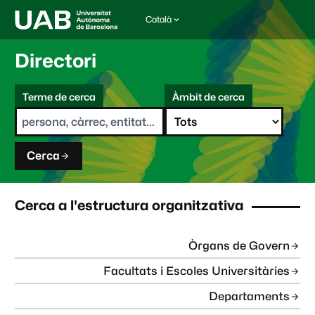
Català
I
d
i
Directori
o
m
C
a
Terme de cerca
Àmbit de cerca
s
e
e
r
l
c
e
a
c
Cerca
c
i
o
n
Cerca a l'estructura organitzativa
a
t
:
Òrgans de Govern
Facultats i Escoles Universitàries
Departaments