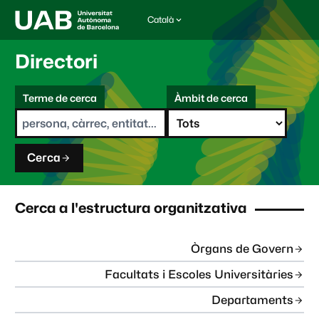
Català
I
d
i
Directori
o
m
C
a
Terme de cerca
Àmbit de cerca
s
e
e
r
l
c
e
a
c
Cerca
c
i
o
n
Cerca a l'estructura organitzativa
a
t
:
Òrgans de Govern
Facultats i Escoles Universitàries
Departaments