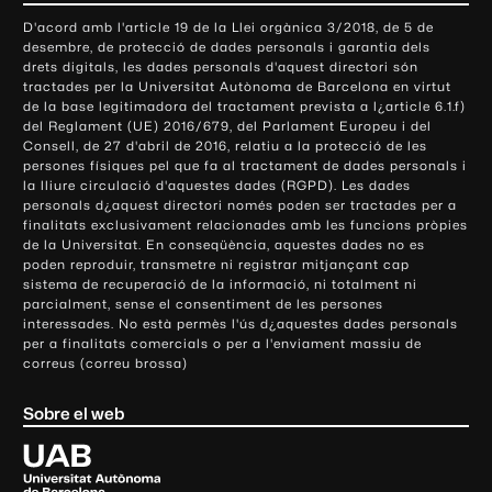
o
D'acord amb l'article 19 de la Llei orgànica 3/2018, de 5 de
n
desembre, de protecció de dades personals i garantia dels
t
drets digitals, les dades personals d'aquest directori són
tractades per la Universitat Autònoma de Barcelona en virtut
a
de la base legitimadora del tractament prevista a l¿article 6.1.f)
c
del Reglament (UE) 2016/679, del Parlament Europeu i del
t
Consell, de 27 d'abril de 2016, relatiu a la protecció de les
e
persones físiques pel que fa al tractament de dades personals i
la lliure circulació d'aquestes dades (RGPD). Les dades
i
personals d¿aquest directori només poden ser tractades per a
i
finalitats exclusivament relacionades amb les funcions pròpies
n
de la Universitat. En conseqüència, aquestes dades no es
poden reproduir, transmetre ni registrar mitjançant cap
f
sistema de recuperació de la informació, ni totalment ni
o
parcialment, sense el consentiment de les persones
r
interessades. No està permès l'ús d¿aquestes dades personals
m
per a finalitats comercials o per a l'enviament massiu de
correus (correu brossa)
a
c
Sobre el web
i
ó
U
l
n
i