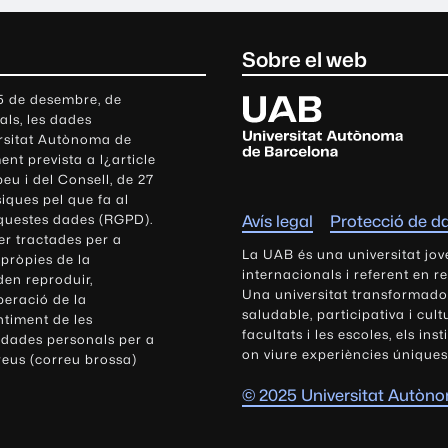
Sobre el web
U
 5 de desembre, de
als, les dades
n
ersitat Autònoma de
i
nt prevista a l¿article
v
eu i del Consell, de 27
e
siques pel que fa al
r
aquestes dades (RGPD).
Avís legal
Protecció de d
s
r tractades per a
i
La UAB és una universitat jov
 pròpies de la
t
internacionals i referent en r
den reproduir,
Una universitat transformadora,
a
peració de la
saludable, participativa i cul
t
ntiment de les
facultats i les escoles, els ins
 dades personals per a
A
on viure experiències úniques
reus (correu brossa)
u
t
© 2025 Universitat Autòn
ò
n