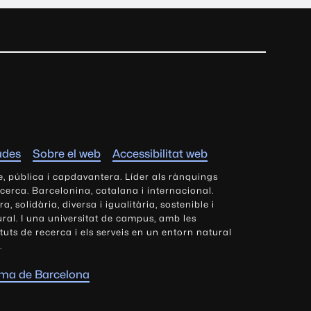
ades
Sobre el web
Accessibilitat web
e, pública i capdavantera. Líder als rànquings
ecerca. Barcelonina, catalana i internacional.
 solidària, diversa i igualitària, sostenible i
tural. I una universitat de campus, amb les
tituts de recerca i els serveis en un entorn natural
.
oma de Barcelona