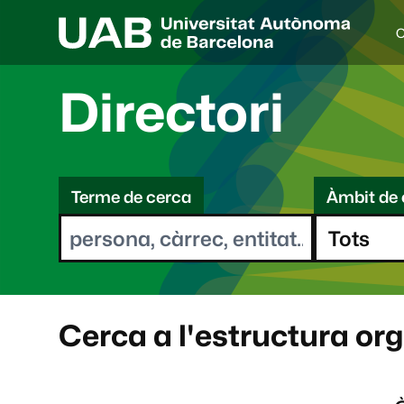
C
I
d
i
Directori
o
a
s
C
e
l
Terme de cerca
Àmbit de 
e
e
c
r
c
i
c
o
a
n
a
Cerca a l'estructura or
t
: