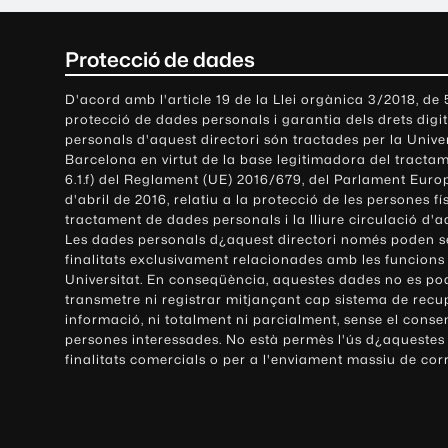
C
Protecció de dades
o
D'acord amb l'article 19 de la Llei orgànica 3/2018, de
protecció de dades personals i garantia dels drets digit
n
personals d'aquest directori són tractades per la Univ
Barcelona en virtut de la base legitimadora del tractame
t
6.1.f) del Reglament (UE) 2016/679, del Parlament Europ
d'abril de 2016, relatiu a la protecció de les persones fí
a
tractament de dades personals i la lliure circulació d'
Les dades personals d¿aquest directori només poden se
c
finalitats exclusivament relacionades amb les funcions
Universitat. En conseqüència, aquestes dades no es po
t
transmetre ni registrar mitjançant cap sistema de recu
e
informació, ni totalment ni parcialment, sense el conse
persones interessades. No està permès l'ús d¿aquestes
i
finalitats comercials o per a l'enviament massiu de cor
i
n