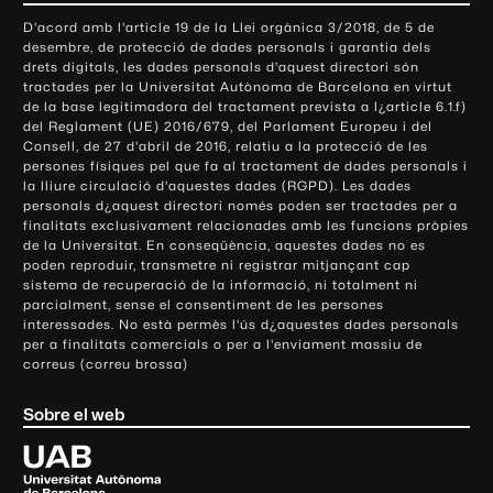
o
D'acord amb l'article 19 de la Llei orgànica 3/2018, de 5 de
n
desembre, de protecció de dades personals i garantia dels
t
drets digitals, les dades personals d'aquest directori són
tractades per la Universitat Autònoma de Barcelona en virtut
a
de la base legitimadora del tractament prevista a l¿article 6.1.f)
c
del Reglament (UE) 2016/679, del Parlament Europeu i del
t
Consell, de 27 d'abril de 2016, relatiu a la protecció de les
e
persones físiques pel que fa al tractament de dades personals i
la lliure circulació d'aquestes dades (RGPD). Les dades
i
personals d¿aquest directori només poden ser tractades per a
i
finalitats exclusivament relacionades amb les funcions pròpies
n
de la Universitat. En conseqüència, aquestes dades no es
poden reproduir, transmetre ni registrar mitjançant cap
f
sistema de recuperació de la informació, ni totalment ni
o
parcialment, sense el consentiment de les persones
r
interessades. No està permès l'ús d¿aquestes dades personals
m
per a finalitats comercials o per a l'enviament massiu de
correus (correu brossa)
a
c
Sobre el web
i
ó
U
l
n
i