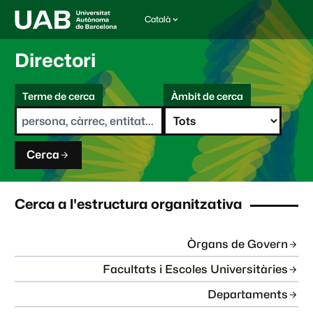
Català
I
d
i
Directori
o
m
C
a
Terme de cerca
Àmbit de cerca
s
e
e
r
l
c
e
a
c
Cerca
c
i
o
n
Cerca a l'estructura organitzativa
a
t
:
Òrgans de Govern
Facultats i Escoles Universitàries
Departaments