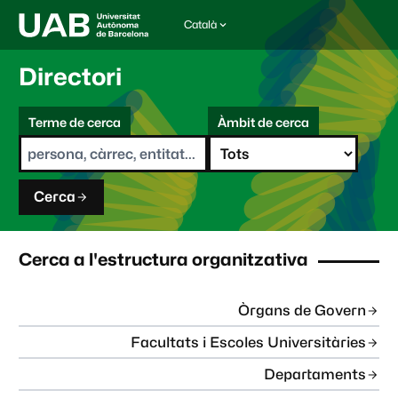
Català
I
d
i
Directori
o
m
C
a
Terme de cerca
Àmbit de cerca
s
e
e
r
l
c
e
a
c
Cerca
c
i
o
n
Cerca a l'estructura organitzativa
a
t
:
Òrgans de Govern
Facultats i Escoles Universitàries
Departaments