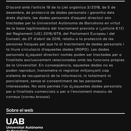
o
D'acord amb l'article 19 de la Llei orgànica 3/2018, de 5 de
n
desembre, de protecció de dades personals i garantia dels
t
drets digitals, les dades personals d'aquest directori són
tractades per la Universitat Autònoma de Barcelona en virtut
a
de la base legitimadora del tractament prevista a l¿article 6.1.f)
c
del Reglament (UE) 2016/679, del Parlament Europeu i del
t
Consell, de 27 d'abril de 2016, relatiu a la protecció de les
e
persones físiques pel que fa al tractament de dades personals i
la lliure circulació d'aquestes dades (RGPD). Les dades
i
personals d¿aquest directori només poden ser tractades per a
i
finalitats exclusivament relacionades amb les funcions pròpies
n
de la Universitat. En conseqüència, aquestes dades no es
poden reproduir, transmetre ni registrar mitjançant cap
f
sistema de recuperació de la informació, ni totalment ni
o
parcialment, sense el consentiment de les persones
r
interessades. No està permès l'ús d¿aquestes dades personals
m
per a finalitats comercials o per a l'enviament massiu de
correus (correu brossa)
a
c
Sobre el web
i
ó
U
l
n
i