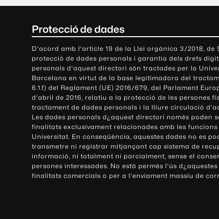
C
Protecció de dades
o
D'acord amb l'article 19 de la Llei orgànica 3/2018, de
protecció de dades personals i garantia dels drets digit
n
personals d'aquest directori són tractades per la Univ
Barcelona en virtut de la base legitimadora del tractame
t
6.1.f) del Reglament (UE) 2016/679, del Parlament Europ
d'abril de 2016, relatiu a la protecció de les persones fí
a
tractament de dades personals i la lliure circulació d'
Les dades personals d¿aquest directori només poden se
c
finalitats exclusivament relacionades amb les funcions
Universitat. En conseqüència, aquestes dades no es po
t
transmetre ni registrar mitjançant cap sistema de recu
e
informació, ni totalment ni parcialment, sense el conse
persones interessades. No està permès l'ús d¿aquestes
i
finalitats comercials o per a l'enviament massiu de cor
i
n