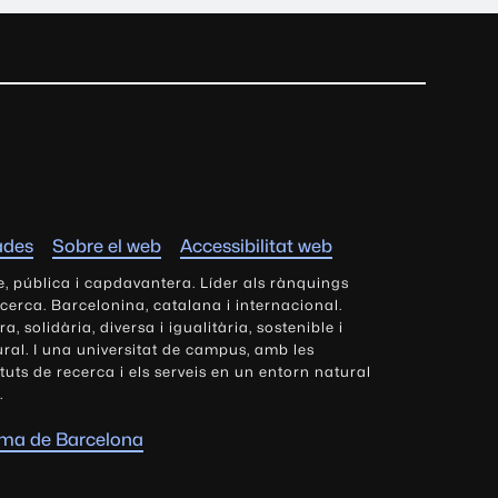
ades
Sobre el web
Accessibilitat web
e, pública i capdavantera. Líder als rànquings
ecerca. Barcelonina, catalana i internacional.
 solidària, diversa i igualitària, sostenible i
tural. I una universitat de campus, amb les
tituts de recerca i els serveis en un entorn natural
.
oma de Barcelona