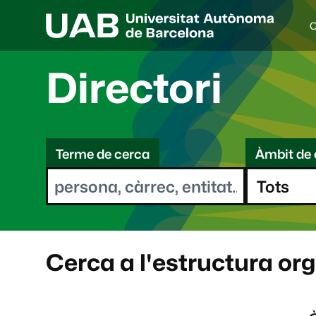
C
I
d
i
Directori
o
a
s
C
e
l
Terme de cerca
Àmbit de 
e
e
c
r
c
i
c
o
a
n
a
Cerca a l'estructura or
t
: