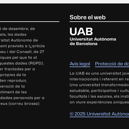
Sobre el web
U
 5 de desembre, de
als, les dades
n
ersitat Autònoma de
i
nt prevista a l¿article
v
eu i del Consell, de 27
e
siques pel que fa al
r
aquestes dades (RGPD).
Avís legal
Protecció de d
s
r tractades per a
i
La UAB és una universitat jov
 pròpies de la
t
internacionals i referent en r
den reproduir,
Una universitat transformadora,
a
peració de la
saludable, participativa i cul
t
ntiment de les
facultats i les escoles, els ins
 dades personals per a
A
on viure experiències úniques
reus (correu brossa)
u
t
© 2025 Universitat Autòn
ò
n