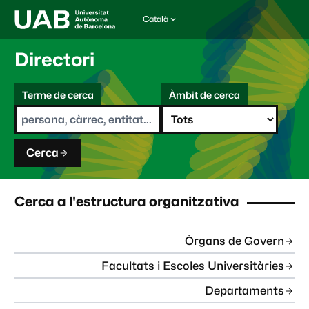
Català
I
d
i
Directori
o
m
C
a
Terme de cerca
Àmbit de cerca
s
e
e
r
l
c
e
a
c
Cerca
c
i
o
n
Cerca a l'estructura organitzativa
a
t
:
Òrgans de Govern
Facultats i Escoles Universitàries
Departaments