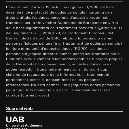
o
D'acord amb l'article 19 de la Llei orgànica 3/2018, de 5 de
n
desembre, de protecció de dades personals i garantia dels
t
drets digitals, les dades personals d'aquest directori són
tractades per la Universitat Autònoma de Barcelona en virtut
a
de la base legitimadora del tractament prevista a l¿article 6.1.f)
c
del Reglament (UE) 2016/679, del Parlament Europeu i del
t
Consell, de 27 d'abril de 2016, relatiu a la protecció de les
e
persones físiques pel que fa al tractament de dades personals i
la lliure circulació d'aquestes dades (RGPD). Les dades
i
personals d¿aquest directori només poden ser tractades per a
i
finalitats exclusivament relacionades amb les funcions pròpies
n
de la Universitat. En conseqüència, aquestes dades no es
poden reproduir, transmetre ni registrar mitjançant cap
f
sistema de recuperació de la informació, ni totalment ni
o
parcialment, sense el consentiment de les persones
r
interessades. No està permès l'ús d¿aquestes dades personals
m
per a finalitats comercials o per a l'enviament massiu de
correus (correu brossa)
a
c
Sobre el web
i
ó
U
l
n
i