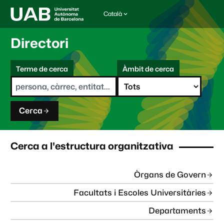
Català
I
d
i
Directori
o
m
C
a
Terme de cerca
Àmbit de cerca
s
e
e
r
l
c
e
a
c
Cerca
c
i
o
n
Cerca a l'estructura organitzativa
a
t
:
Òrgans de Govern
Facultats i Escoles Universitàries
Departaments