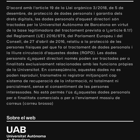
o
D'acord amb l'article 19 de la Llei orgànica 3/2018, de 5 de
n
desembre, de protecció de dades personals i garantia dels
t
drets digitals, les dades personals d'aquest directori són
tractades per la Universitat Autònoma de Barcelona en virtut
a
de la base legitimadora del tractament prevista a l¿article 6.1.f)
c
del Reglament (UE) 2016/679, del Parlament Europeu i del
t
Consell, de 27 d'abril de 2016, relatiu a la protecció de les
e
persones físiques pel que fa al tractament de dades personals i
la lliure circulació d'aquestes dades (RGPD). Les dades
i
personals d¿aquest directori només poden ser tractades per a
i
finalitats exclusivament relacionades amb les funcions pròpies
n
de la Universitat. En conseqüència, aquestes dades no es
poden reproduir, transmetre ni registrar mitjançant cap
f
sistema de recuperació de la informació, ni totalment ni
o
parcialment, sense el consentiment de les persones
r
interessades. No està permès l'ús d¿aquestes dades personals
m
per a finalitats comercials o per a l'enviament massiu de
correus (correu brossa)
a
c
Sobre el web
i
ó
U
l
n
i