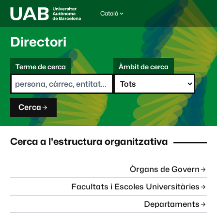
Català
I
d
i
Directori
o
m
C
a
Terme de cerca
Àmbit de cerca
s
e
e
r
l
c
e
a
c
Cerca
c
i
o
n
Cerca a l'estructura organitzativa
a
t
:
Òrgans de Govern
Facultats i Escoles Universitàries
Departaments