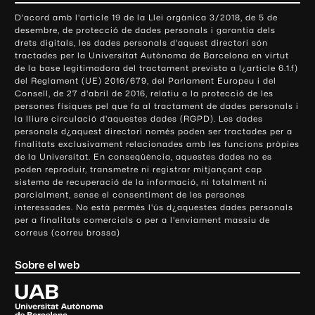
o
D'acord amb l'article 19 de la Llei orgànica 3/2018, de 5 de
n
desembre, de protecció de dades personals i garantia dels
t
drets digitals, les dades personals d'aquest directori són
tractades per la Universitat Autònoma de Barcelona en virtut
a
de la base legitimadora del tractament prevista a l¿article 6.1.f)
c
del Reglament (UE) 2016/679, del Parlament Europeu i del
t
Consell, de 27 d'abril de 2016, relatiu a la protecció de les
e
persones físiques pel que fa al tractament de dades personals i
la lliure circulació d'aquestes dades (RGPD). Les dades
i
personals d¿aquest directori només poden ser tractades per a
i
finalitats exclusivament relacionades amb les funcions pròpies
n
de la Universitat. En conseqüència, aquestes dades no es
poden reproduir, transmetre ni registrar mitjançant cap
f
sistema de recuperació de la informació, ni totalment ni
o
parcialment, sense el consentiment de les persones
r
interessades. No està permès l'ús d¿aquestes dades personals
m
per a finalitats comercials o per a l'enviament massiu de
correus (correu brossa)
a
c
Sobre el web
i
ó
U
l
n
i