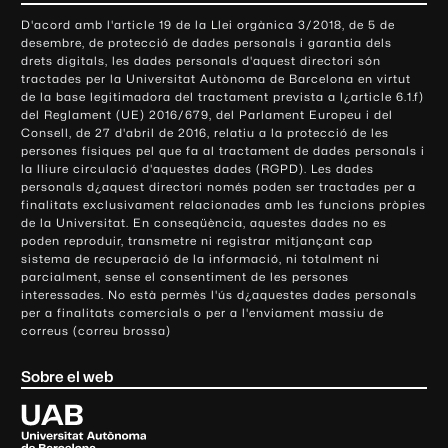
o
D'acord amb l'article 19 de la Llei orgànica 3/2018, de 5 de
n
desembre, de protecció de dades personals i garantia dels
t
drets digitals, les dades personals d'aquest directori són
tractades per la Universitat Autònoma de Barcelona en virtut
a
de la base legitimadora del tractament prevista a l¿article 6.1.f)
c
del Reglament (UE) 2016/679, del Parlament Europeu i del
t
Consell, de 27 d'abril de 2016, relatiu a la protecció de les
e
persones físiques pel que fa al tractament de dades personals i
la lliure circulació d'aquestes dades (RGPD). Les dades
i
personals d¿aquest directori només poden ser tractades per a
i
finalitats exclusivament relacionades amb les funcions pròpies
n
de la Universitat. En conseqüència, aquestes dades no es
poden reproduir, transmetre ni registrar mitjançant cap
f
sistema de recuperació de la informació, ni totalment ni
o
parcialment, sense el consentiment de les persones
r
interessades. No està permès l'ús d¿aquestes dades personals
m
per a finalitats comercials o per a l'enviament massiu de
correus (correu brossa)
a
c
Sobre el web
i
ó
U
l
n
i