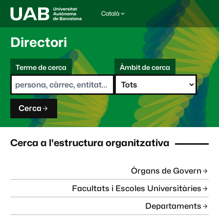
Català
I
d
i
Directori
o
m
C
a
Terme de cerca
Àmbit de cerca
s
e
e
r
l
c
e
a
c
Cerca
c
i
o
n
Cerca a l'estructura organitzativa
a
t
:
Òrgans de Govern
Facultats i Escoles Universitàries
Departaments