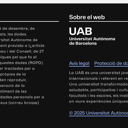
Sobre el web
U
 5 de desembre, de
als, les dades
n
ersitat Autònoma de
i
nt prevista a l¿article
v
eu i del Consell, de 27
e
siques pel que fa al
r
aquestes dades (RGPD).
Avís legal
Protecció de d
s
r tractades per a
i
La UAB és una universitat jov
 pròpies de la
t
internacionals i referent en r
den reproduir,
Una universitat transformadora,
a
peració de la
saludable, participativa i cul
t
ntiment de les
facultats i les escoles, els ins
 dades personals per a
A
on viure experiències úniques
reus (correu brossa)
u
t
© 2025 Universitat Autòn
ò
n