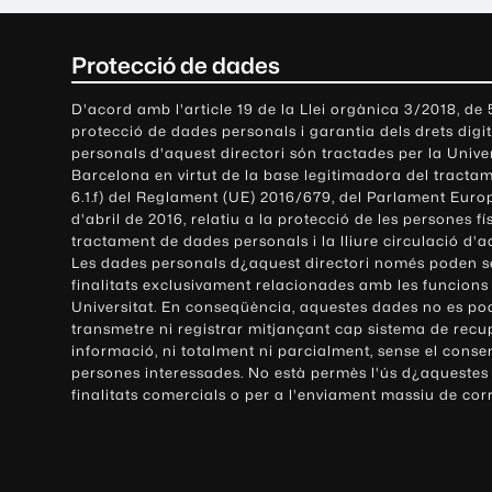
C
Protecció de dades
o
D'acord amb l'article 19 de la Llei orgànica 3/2018, de
protecció de dades personals i garantia dels drets digit
n
personals d'aquest directori són tractades per la Univ
Barcelona en virtut de la base legitimadora del tractame
t
6.1.f) del Reglament (UE) 2016/679, del Parlament Europ
d'abril de 2016, relatiu a la protecció de les persones fí
a
tractament de dades personals i la lliure circulació d'
Les dades personals d¿aquest directori només poden se
c
finalitats exclusivament relacionades amb les funcions
Universitat. En conseqüència, aquestes dades no es po
t
transmetre ni registrar mitjançant cap sistema de recu
e
informació, ni totalment ni parcialment, sense el conse
persones interessades. No està permès l'ús d¿aquestes
i
finalitats comercials o per a l'enviament massiu de cor
i
n