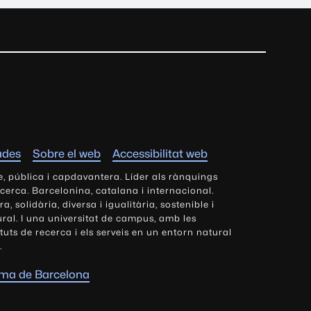
ades
Sobre el web
Accessibilitat web
e, pública i capdavantera. Líder als rànquings
ecerca. Barcelonina, catalana i internacional.
 solidària, diversa i igualitària, sostenible i
tural. I una universitat de campus, amb les
tituts de recerca i els serveis en un entorn natural
.
oma de Barcelona