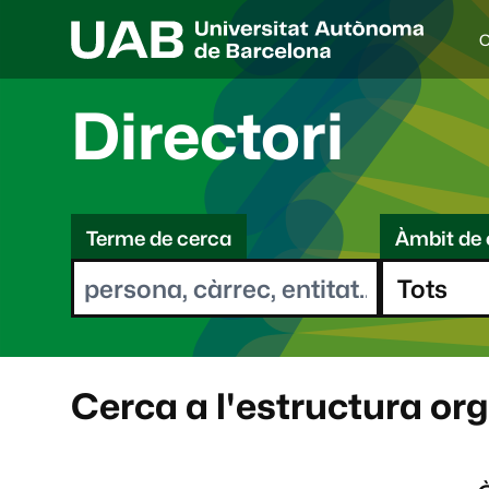
C
I
d
i
Directori
o
a
s
C
e
l
Terme de cerca
Àmbit de 
e
e
c
r
c
i
c
o
a
n
a
Cerca a l'estructura or
t
: