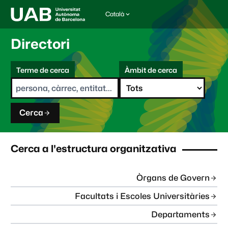
Català
I
d
i
Directori
o
m
C
a
Terme de cerca
Àmbit de cerca
s
e
e
r
l
c
e
a
c
Cerca
c
i
o
n
Cerca a l'estructura organitzativa
a
t
:
Òrgans de Govern
Facultats i Escoles Universitàries
Departaments