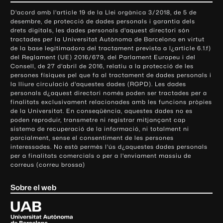
o
D'acord amb l'article 19 de la Llei orgànica 3/2018, de 5 de
n
desembre, de protecció de dades personals i garantia dels
t
drets digitals, les dades personals d'aquest directori són
tractades per la Universitat Autònoma de Barcelona en virtut
a
de la base legitimadora del tractament prevista a l¿article 6.1.f)
c
del Reglament (UE) 2016/679, del Parlament Europeu i del
t
Consell, de 27 d'abril de 2016, relatiu a la protecció de les
e
persones físiques pel que fa al tractament de dades personals i
la lliure circulació d'aquestes dades (RGPD). Les dades
i
personals d¿aquest directori només poden ser tractades per a
i
finalitats exclusivament relacionades amb les funcions pròpies
n
de la Universitat. En conseqüència, aquestes dades no es
poden reproduir, transmetre ni registrar mitjançant cap
f
sistema de recuperació de la informació, ni totalment ni
o
parcialment, sense el consentiment de les persones
r
interessades. No està permès l'ús d¿aquestes dades personals
m
per a finalitats comercials o per a l'enviament massiu de
correus (correu brossa)
a
c
Sobre el web
i
ó
U
l
n
i