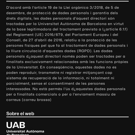
o
D'acord amb l'article 19 de la Llei orgànica 3/2018, de 5 de
n
desembre, de protecció de dades personals i garantia dels
t
drets digitals, les dades personals d'aquest directori són
tractades per la Universitat Autònoma de Barcelona en virtut
a
de la base legitimadora del tractament prevista a l¿article 6.1.f)
c
del Reglament (UE) 2016/679, del Parlament Europeu i del
t
Consell, de 27 d'abril de 2016, relatiu a la protecció de les
e
persones físiques pel que fa al tractament de dades personals i
la lliure circulació d'aquestes dades (RGPD). Les dades
i
personals d¿aquest directori només poden ser tractades per a
i
finalitats exclusivament relacionades amb les funcions pròpies
n
de la Universitat. En conseqüència, aquestes dades no es
poden reproduir, transmetre ni registrar mitjançant cap
f
sistema de recuperació de la informació, ni totalment ni
o
parcialment, sense el consentiment de les persones
r
interessades. No està permès l'ús d¿aquestes dades personals
m
per a finalitats comercials o per a l'enviament massiu de
correus (correu brossa)
a
c
Sobre el web
i
ó
U
l
n
i