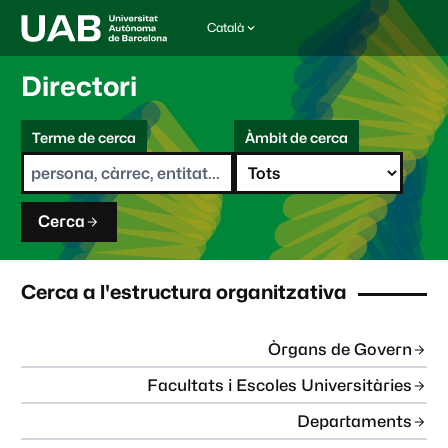
Català
I
d
i
Directori
o
m
C
a
Terme de cerca
Àmbit de cerca
s
e
e
r
l
c
e
a
c
Cerca
c
i
o
n
Cerca a l'estructura organitzativa
a
t
:
Òrgans de Govern
Facultats i Escoles Universitàries
Departaments