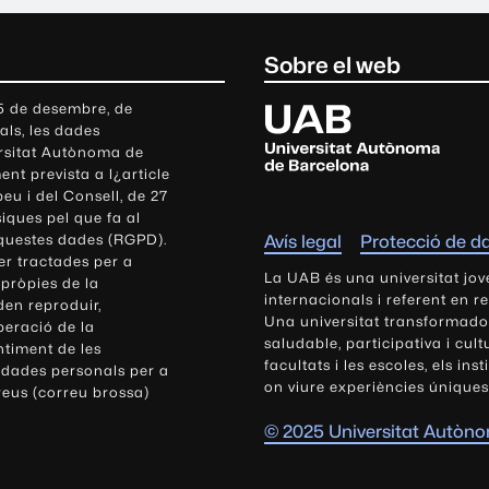
Sobre el web
U
 5 de desembre, de
als, les dades
n
ersitat Autònoma de
i
nt prevista a l¿article
v
eu i del Consell, de 27
e
siques pel que fa al
r
aquestes dades (RGPD).
Avís legal
Protecció de d
s
r tractades per a
i
La UAB és una universitat jov
 pròpies de la
t
internacionals i referent en r
den reproduir,
Una universitat transformadora,
a
peració de la
saludable, participativa i cul
t
ntiment de les
facultats i les escoles, els ins
 dades personals per a
A
on viure experiències úniques
reus (correu brossa)
u
t
© 2025 Universitat Autòn
ò
n