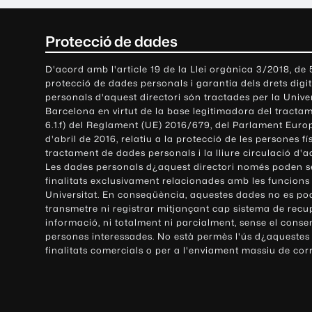
C
Protecció de dades
o
D'acord amb l'article 19 de la Llei orgànica 3/2018, de
protecció de dades personals i garantia dels drets digit
n
personals d'aquest directori són tractades per la Univ
Barcelona en virtut de la base legitimadora del tractame
t
6.1.f) del Reglament (UE) 2016/679, del Parlament Europ
d'abril de 2016, relatiu a la protecció de les persones fí
a
tractament de dades personals i la lliure circulació d'
Les dades personals d¿aquest directori només poden se
c
finalitats exclusivament relacionades amb les funcions
Universitat. En conseqüència, aquestes dades no es po
t
transmetre ni registrar mitjançant cap sistema de recu
e
informació, ni totalment ni parcialment, sense el conse
persones interessades. No està permès l'ús d¿aquestes
i
finalitats comercials o per a l'enviament massiu de cor
i
n