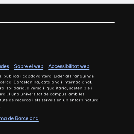
ades
Sobre el web
Accessibilitat web
e, pública i capdavantera. Líder als rànquings
ecerca. Barcelonina, catalana i internacional.
 solidària, diversa i igualitària, sostenible i
tural. I una universitat de campus, amb les
tituts de recerca i els serveis en un entorn natural
.
oma de Barcelona