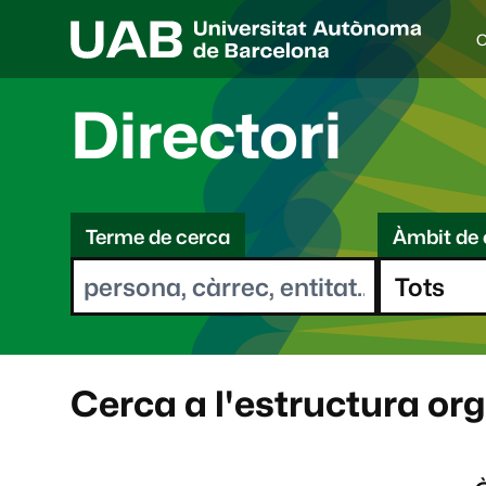
C
I
d
i
Directori
o
a
s
C
e
l
Terme de cerca
Àmbit de 
e
e
c
r
c
i
c
o
a
n
a
Cerca a l'estructura or
t
: