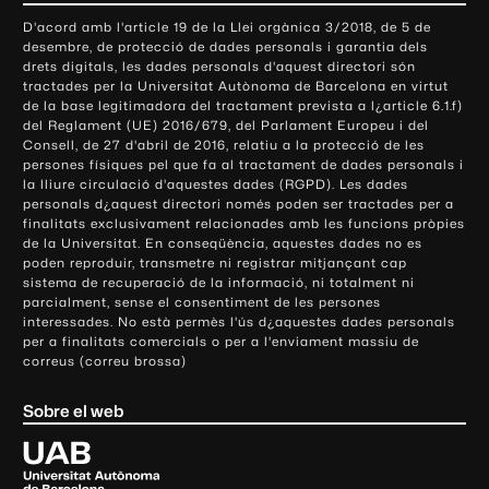
o
D'acord amb l'article 19 de la Llei orgànica 3/2018, de 5 de
n
desembre, de protecció de dades personals i garantia dels
t
drets digitals, les dades personals d'aquest directori són
tractades per la Universitat Autònoma de Barcelona en virtut
a
de la base legitimadora del tractament prevista a l¿article 6.1.f)
c
del Reglament (UE) 2016/679, del Parlament Europeu i del
t
Consell, de 27 d'abril de 2016, relatiu a la protecció de les
e
persones físiques pel que fa al tractament de dades personals i
la lliure circulació d'aquestes dades (RGPD). Les dades
i
personals d¿aquest directori només poden ser tractades per a
i
finalitats exclusivament relacionades amb les funcions pròpies
n
de la Universitat. En conseqüència, aquestes dades no es
poden reproduir, transmetre ni registrar mitjançant cap
f
sistema de recuperació de la informació, ni totalment ni
o
parcialment, sense el consentiment de les persones
r
interessades. No està permès l'ús d¿aquestes dades personals
m
per a finalitats comercials o per a l'enviament massiu de
correus (correu brossa)
a
c
Sobre el web
i
ó
U
l
n
i