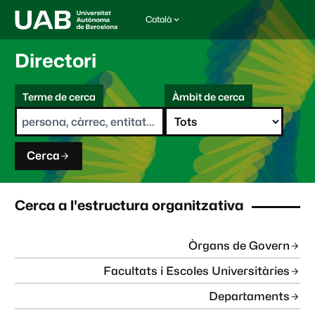
Català
I
d
i
Directori
o
m
C
a
Terme de cerca
Àmbit de cerca
s
e
e
r
l
c
e
a
c
Cerca
c
i
o
n
Cerca a l'estructura organitzativa
a
t
:
Òrgans de Govern
Facultats i Escoles Universitàries
Departaments