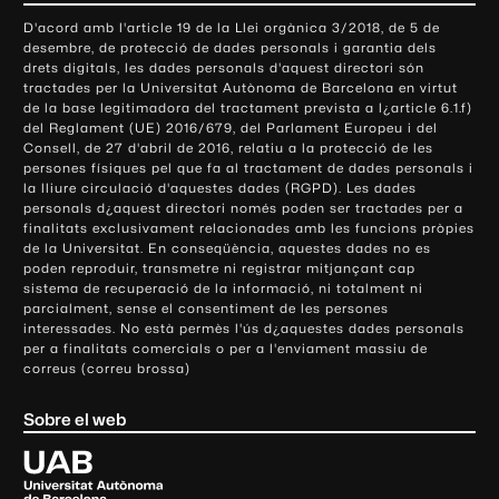
o
D'acord amb l'article 19 de la Llei orgànica 3/2018, de 5 de
n
desembre, de protecció de dades personals i garantia dels
t
drets digitals, les dades personals d'aquest directori són
tractades per la Universitat Autònoma de Barcelona en virtut
a
de la base legitimadora del tractament prevista a l¿article 6.1.f)
c
del Reglament (UE) 2016/679, del Parlament Europeu i del
t
Consell, de 27 d'abril de 2016, relatiu a la protecció de les
e
persones físiques pel que fa al tractament de dades personals i
la lliure circulació d'aquestes dades (RGPD). Les dades
i
personals d¿aquest directori només poden ser tractades per a
i
finalitats exclusivament relacionades amb les funcions pròpies
n
de la Universitat. En conseqüència, aquestes dades no es
poden reproduir, transmetre ni registrar mitjançant cap
f
sistema de recuperació de la informació, ni totalment ni
o
parcialment, sense el consentiment de les persones
r
interessades. No està permès l'ús d¿aquestes dades personals
m
per a finalitats comercials o per a l'enviament massiu de
correus (correu brossa)
a
c
Sobre el web
i
ó
U
l
n
i