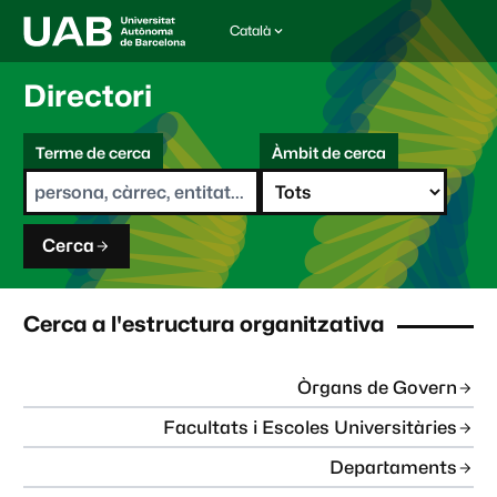
Català
I
d
i
Directori
o
m
C
a
Terme de cerca
Àmbit de cerca
s
e
e
r
l
c
e
a
c
Cerca
c
i
o
n
Cerca a l'estructura organitzativa
a
t
:
Òrgans de Govern
Facultats i Escoles Universitàries
Departaments