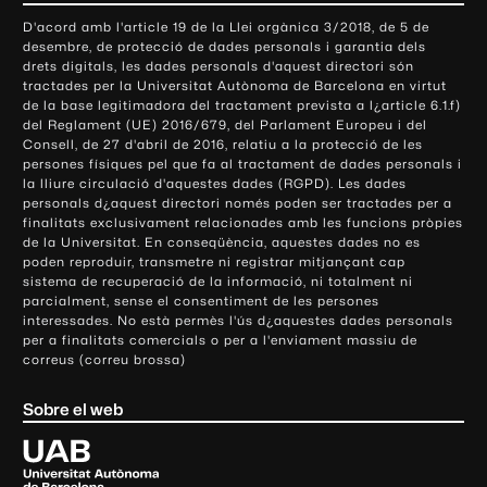
o
D'acord amb l'article 19 de la Llei orgànica 3/2018, de 5 de
n
desembre, de protecció de dades personals i garantia dels
t
drets digitals, les dades personals d'aquest directori són
tractades per la Universitat Autònoma de Barcelona en virtut
a
de la base legitimadora del tractament prevista a l¿article 6.1.f)
c
del Reglament (UE) 2016/679, del Parlament Europeu i del
t
Consell, de 27 d'abril de 2016, relatiu a la protecció de les
e
persones físiques pel que fa al tractament de dades personals i
la lliure circulació d'aquestes dades (RGPD). Les dades
i
personals d¿aquest directori només poden ser tractades per a
i
finalitats exclusivament relacionades amb les funcions pròpies
n
de la Universitat. En conseqüència, aquestes dades no es
poden reproduir, transmetre ni registrar mitjançant cap
f
sistema de recuperació de la informació, ni totalment ni
o
parcialment, sense el consentiment de les persones
r
interessades. No està permès l'ús d¿aquestes dades personals
m
per a finalitats comercials o per a l'enviament massiu de
correus (correu brossa)
a
c
Sobre el web
i
ó
U
l
n
i