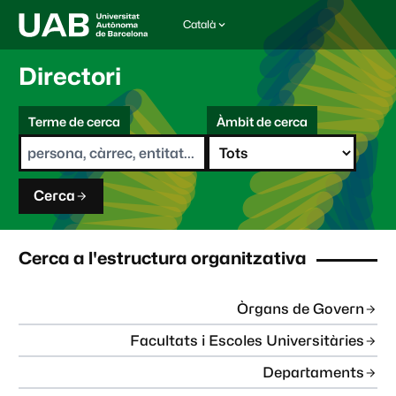
Català
I
d
i
Directori
o
m
C
a
Terme de cerca
Àmbit de cerca
s
e
e
r
l
c
e
a
c
Cerca
c
i
o
n
Cerca a l'estructura organitzativa
a
t
:
Òrgans de Govern
Facultats i Escoles Universitàries
Departaments