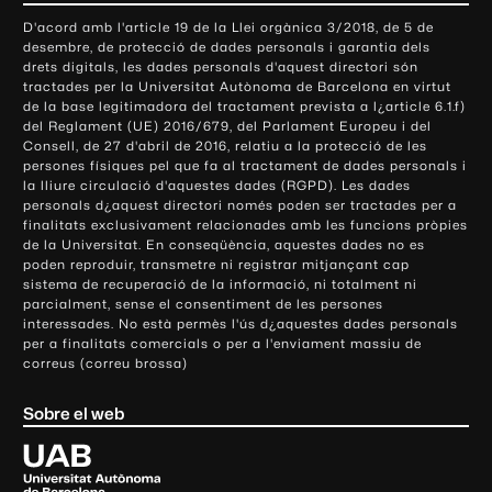
o
D'acord amb l'article 19 de la Llei orgànica 3/2018, de 5 de
n
desembre, de protecció de dades personals i garantia dels
t
drets digitals, les dades personals d'aquest directori són
tractades per la Universitat Autònoma de Barcelona en virtut
a
de la base legitimadora del tractament prevista a l¿article 6.1.f)
c
del Reglament (UE) 2016/679, del Parlament Europeu i del
t
Consell, de 27 d'abril de 2016, relatiu a la protecció de les
e
persones físiques pel que fa al tractament de dades personals i
la lliure circulació d'aquestes dades (RGPD). Les dades
i
personals d¿aquest directori només poden ser tractades per a
i
finalitats exclusivament relacionades amb les funcions pròpies
n
de la Universitat. En conseqüència, aquestes dades no es
poden reproduir, transmetre ni registrar mitjançant cap
f
sistema de recuperació de la informació, ni totalment ni
o
parcialment, sense el consentiment de les persones
r
interessades. No està permès l'ús d¿aquestes dades personals
m
per a finalitats comercials o per a l'enviament massiu de
correus (correu brossa)
a
c
Sobre el web
i
ó
U
l
n
i