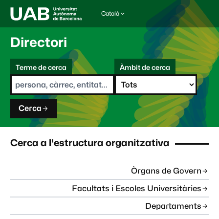
Català
I
d
i
Directori
o
m
C
a
Terme de cerca
Àmbit de cerca
s
e
e
r
l
c
e
a
c
Cerca
c
i
o
n
Cerca a l'estructura organitzativa
a
t
:
Òrgans de Govern
Facultats i Escoles Universitàries
Departaments