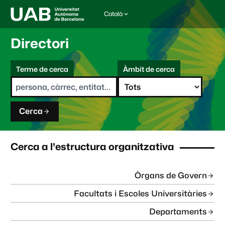
Català
I
d
i
Directori
o
m
C
a
Terme de cerca
Àmbit de cerca
s
e
e
r
l
c
e
a
c
Cerca
c
i
o
n
Cerca a l'estructura organitzativa
a
t
:
Òrgans de Govern
Facultats i Escoles Universitàries
Departaments