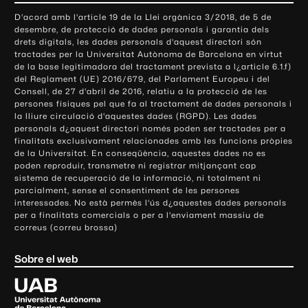
o
D'acord amb l'article 19 de la Llei orgànica 3/2018, de 5 de
n
desembre, de protecció de dades personals i garantia dels
t
drets digitals, les dades personals d'aquest directori són
tractades per la Universitat Autònoma de Barcelona en virtut
a
de la base legitimadora del tractament prevista a l¿article 6.1.f)
c
del Reglament (UE) 2016/679, del Parlament Europeu i del
t
Consell, de 27 d'abril de 2016, relatiu a la protecció de les
e
persones físiques pel que fa al tractament de dades personals i
la lliure circulació d'aquestes dades (RGPD). Les dades
i
personals d¿aquest directori només poden ser tractades per a
i
finalitats exclusivament relacionades amb les funcions pròpies
n
de la Universitat. En conseqüència, aquestes dades no es
poden reproduir, transmetre ni registrar mitjançant cap
f
sistema de recuperació de la informació, ni totalment ni
o
parcialment, sense el consentiment de les persones
r
interessades. No està permès l'ús d¿aquestes dades personals
m
per a finalitats comercials o per a l'enviament massiu de
correus (correu brossa)
a
c
Sobre el web
i
ó
U
l
n
i