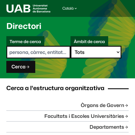
Català
I
d
i
Directori
o
m
C
a
Terme de cerca
Àmbit de cerca
s
e
e
r
l
c
e
a
c
Cerca
c
i
o
n
Cerca a l'estructura organitzativa
a
t
:
Òrgans de Govern
Facultats i Escoles Universitàries
Departaments