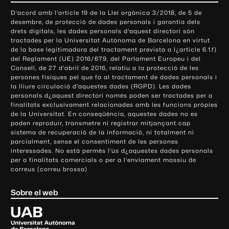
o
D'acord amb l'article 19 de la Llei orgànica 3/2018, de 5 de
n
desembre, de protecció de dades personals i garantia dels
t
drets digitals, les dades personals d'aquest directori són
tractades per la Universitat Autònoma de Barcelona en virtut
a
de la base legitimadora del tractament prevista a l¿article 6.1.f)
c
del Reglament (UE) 2016/679, del Parlament Europeu i del
t
Consell, de 27 d'abril de 2016, relatiu a la protecció de les
e
persones físiques pel que fa al tractament de dades personals i
la lliure circulació d'aquestes dades (RGPD). Les dades
i
personals d¿aquest directori només poden ser tractades per a
i
finalitats exclusivament relacionades amb les funcions pròpies
n
de la Universitat. En conseqüència, aquestes dades no es
poden reproduir, transmetre ni registrar mitjançant cap
f
sistema de recuperació de la informació, ni totalment ni
o
parcialment, sense el consentiment de les persones
r
interessades. No està permès l'ús d¿aquestes dades personals
m
per a finalitats comercials o per a l'enviament massiu de
correus (correu brossa)
a
c
Sobre el web
i
ó
U
l
n
i