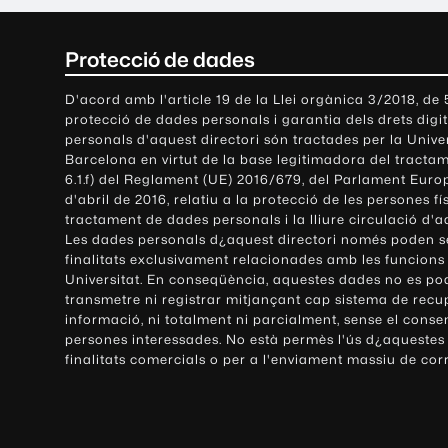
C
Protecció de dades
o
D'acord amb l'article 19 de la Llei orgànica 3/2018, de
protecció de dades personals i garantia dels drets digit
n
personals d'aquest directori són tractades per la Univ
Barcelona en virtut de la base legitimadora del tractame
t
6.1.f) del Reglament (UE) 2016/679, del Parlament Europ
d'abril de 2016, relatiu a la protecció de les persones fí
a
tractament de dades personals i la lliure circulació d'
Les dades personals d¿aquest directori només poden se
c
finalitats exclusivament relacionades amb les funcions
Universitat. En conseqüència, aquestes dades no es po
t
transmetre ni registrar mitjançant cap sistema de recu
e
informació, ni totalment ni parcialment, sense el conse
persones interessades. No està permès l'ús d¿aquestes
i
finalitats comercials o per a l'enviament massiu de cor
i
n