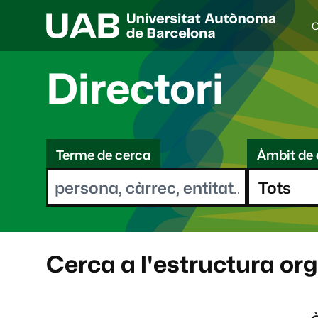
C
I
d
i
Directori
o
a
s
C
e
l
Terme de cerca
Àmbit de 
e
e
c
r
c
i
c
o
a
n
a
Cerca a l'estructura or
t
: