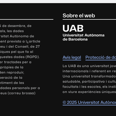
Sobre el web
U
 5 de desembre, de
als, les dades
n
ersitat Autònoma de
i
nt prevista a l¿article
v
eu i del Consell, de 27
e
siques pel que fa al
r
aquestes dades (RGPD).
Avís legal
Protecció de d
s
r tractades per a
i
La UAB és una universitat jov
 pròpies de la
t
internacionals i referent en r
den reproduir,
Una universitat transformadora,
a
peració de la
saludable, participativa i cul
t
ntiment de les
facultats i les escoles, els ins
 dades personals per a
A
on viure experiències úniques
reus (correu brossa)
u
t
© 2025 Universitat Autòn
ò
n