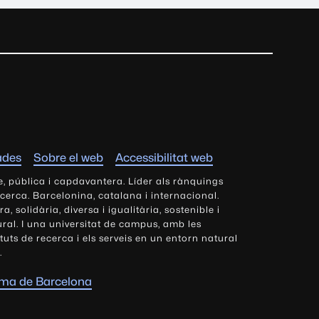
ades
Sobre el web
Accessibilitat web
e, pública i capdavantera. Líder als rànquings
ecerca. Barcelonina, catalana i internacional.
 solidària, diversa i igualitària, sostenible i
tural. I una universitat de campus, amb les
tituts de recerca i els serveis en un entorn natural
.
oma de Barcelona