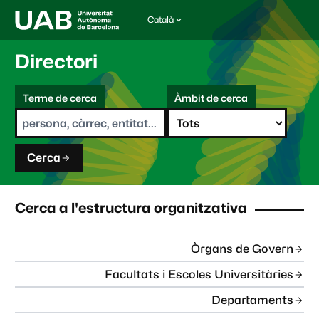
Català
I
d
i
Directori
o
m
C
a
Terme de cerca
Àmbit de cerca
s
e
e
r
l
c
e
a
c
Cerca
c
i
o
n
Cerca a l'estructura organitzativa
a
t
:
Òrgans de Govern
Facultats i Escoles Universitàries
Departaments