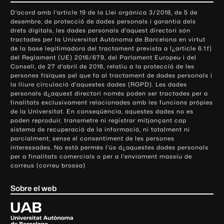
o
D'acord amb l'article 19 de la Llei orgànica 3/2018, de 5 de
n
desembre, de protecció de dades personals i garantia dels
t
drets digitals, les dades personals d'aquest directori són
tractades per la Universitat Autònoma de Barcelona en virtut
a
de la base legitimadora del tractament prevista a l¿article 6.1.f)
c
del Reglament (UE) 2016/679, del Parlament Europeu i del
t
Consell, de 27 d'abril de 2016, relatiu a la protecció de les
e
persones físiques pel que fa al tractament de dades personals i
la lliure circulació d'aquestes dades (RGPD). Les dades
i
personals d¿aquest directori només poden ser tractades per a
i
finalitats exclusivament relacionades amb les funcions pròpies
n
de la Universitat. En conseqüència, aquestes dades no es
poden reproduir, transmetre ni registrar mitjançant cap
f
sistema de recuperació de la informació, ni totalment ni
o
parcialment, sense el consentiment de les persones
r
interessades. No està permès l'ús d¿aquestes dades personals
m
per a finalitats comercials o per a l'enviament massiu de
correus (correu brossa)
a
c
Sobre el web
i
ó
U
l
n
i