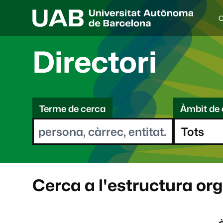
C
I
d
i
Directori
o
a
s
C
e
l
Terme de cerca
Àmbit de 
e
e
c
r
c
i
c
o
a
n
a
Cerca a l'estructura or
t
: