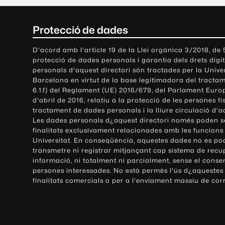
C
Protecció de dades
o
D'acord amb l'article 19 de la Llei orgànica 3/2018, de
protecció de dades personals i garantia dels drets digit
n
personals d'aquest directori són tractades per la Univ
Barcelona en virtut de la base legitimadora del tractame
t
6.1.f) del Reglament (UE) 2016/679, del Parlament Europ
d'abril de 2016, relatiu a la protecció de les persones fí
a
tractament de dades personals i la lliure circulació d'
Les dades personals d¿aquest directori només poden se
c
finalitats exclusivament relacionades amb les funcions
Universitat. En conseqüència, aquestes dades no es po
t
transmetre ni registrar mitjançant cap sistema de recu
e
informació, ni totalment ni parcialment, sense el conse
persones interessades. No està permès l'ús d¿aquestes
i
finalitats comercials o per a l'enviament massiu de cor
i
n