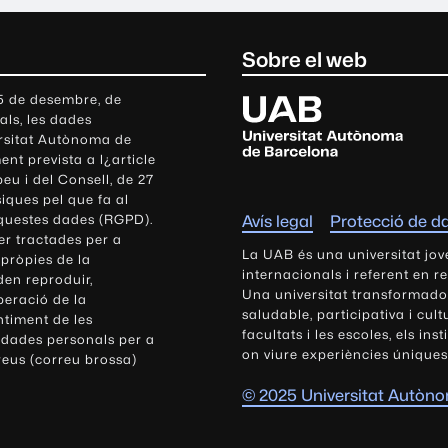
Sobre el web
U
 5 de desembre, de
als, les dades
n
ersitat Autònoma de
i
nt prevista a l¿article
v
eu i del Consell, de 27
e
siques pel que fa al
r
aquestes dades (RGPD).
Avís legal
Protecció de d
s
r tractades per a
i
La UAB és una universitat jov
 pròpies de la
t
internacionals i referent en r
den reproduir,
Una universitat transformadora,
a
peració de la
saludable, participativa i cul
t
ntiment de les
facultats i les escoles, els ins
 dades personals per a
A
on viure experiències úniques
reus (correu brossa)
u
t
© 2025 Universitat Autòn
ò
n