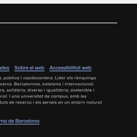
ades
Sobre el web
Accessibilitat web
e, pública i capdavantera. Líder als rànquings
ecerca. Barcelonina, catalana i internacional.
 solidària, diversa i igualitària, sostenible i
tural. I una universitat de campus, amb les
tituts de recerca i els serveis en un entorn natural
.
oma de Barcelona