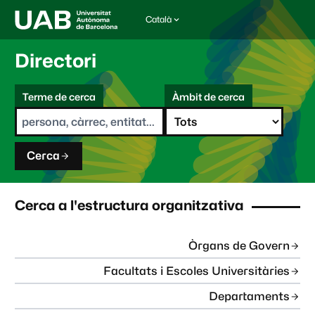
Català
I
d
i
Directori
o
m
C
a
Terme de cerca
Àmbit de cerca
s
e
e
r
l
c
e
a
c
Cerca
c
i
o
n
Cerca a l'estructura organitzativa
a
t
:
Òrgans de Govern
Facultats i Escoles Universitàries
Departaments