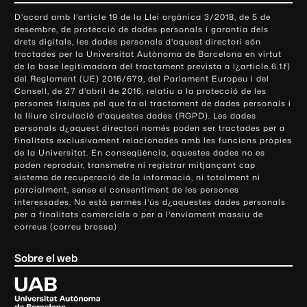
o
D'acord amb l'article 19 de la Llei orgànica 3/2018, de 5 de
n
desembre, de protecció de dades personals i garantia dels
t
drets digitals, les dades personals d'aquest directori són
tractades per la Universitat Autònoma de Barcelona en virtut
a
de la base legitimadora del tractament prevista a l¿article 6.1.f)
c
del Reglament (UE) 2016/679, del Parlament Europeu i del
t
Consell, de 27 d'abril de 2016, relatiu a la protecció de les
e
persones físiques pel que fa al tractament de dades personals i
la lliure circulació d'aquestes dades (RGPD). Les dades
i
personals d¿aquest directori només poden ser tractades per a
i
finalitats exclusivament relacionades amb les funcions pròpies
n
de la Universitat. En conseqüència, aquestes dades no es
poden reproduir, transmetre ni registrar mitjançant cap
f
sistema de recuperació de la informació, ni totalment ni
o
parcialment, sense el consentiment de les persones
r
interessades. No està permès l'ús d¿aquestes dades personals
m
per a finalitats comercials o per a l'enviament massiu de
correus (correu brossa)
a
c
Sobre el web
i
ó
U
l
n
i