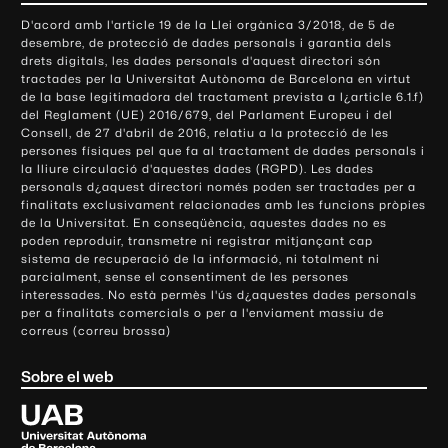
o
D'acord amb l'article 19 de la Llei orgànica 3/2018, de 5 de
n
desembre, de protecció de dades personals i garantia dels
t
drets digitals, les dades personals d'aquest directori són
tractades per la Universitat Autònoma de Barcelona en virtut
a
de la base legitimadora del tractament prevista a l¿article 6.1.f)
c
del Reglament (UE) 2016/679, del Parlament Europeu i del
t
Consell, de 27 d'abril de 2016, relatiu a la protecció de les
e
persones físiques pel que fa al tractament de dades personals i
la lliure circulació d'aquestes dades (RGPD). Les dades
i
personals d¿aquest directori només poden ser tractades per a
i
finalitats exclusivament relacionades amb les funcions pròpies
n
de la Universitat. En conseqüència, aquestes dades no es
poden reproduir, transmetre ni registrar mitjançant cap
f
sistema de recuperació de la informació, ni totalment ni
o
parcialment, sense el consentiment de les persones
r
interessades. No està permès l'ús d¿aquestes dades personals
m
per a finalitats comercials o per a l'enviament massiu de
correus (correu brossa)
a
c
Sobre el web
i
ó
U
l
n
i