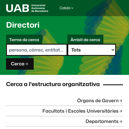
Català
I
d
i
Directori
o
m
C
a
Terme de cerca
Àmbit de cerca
s
e
e
r
l
c
e
a
c
Cerca
c
i
o
n
Cerca a l'estructura organitzativa
a
t
:
Òrgans de Govern
Facultats i Escoles Universitàries
Departaments