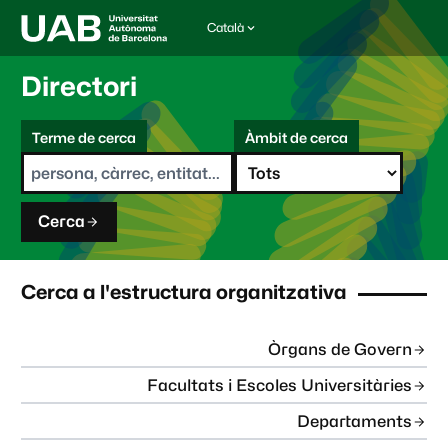
Català
I
d
i
Directori
o
m
C
a
Terme de cerca
Àmbit de cerca
s
e
e
r
l
c
e
a
c
Cerca
c
i
o
n
Cerca a l'estructura organitzativa
a
t
:
Òrgans de Govern
Facultats i Escoles Universitàries
Departaments