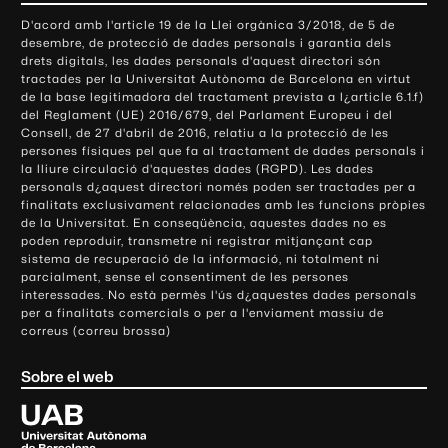
o
D'acord amb l'article 19 de la Llei orgànica 3/2018, de 5 de
n
desembre, de protecció de dades personals i garantia dels
t
drets digitals, les dades personals d'aquest directori són
tractades per la Universitat Autònoma de Barcelona en virtut
a
de la base legitimadora del tractament prevista a l¿article 6.1.f)
c
del Reglament (UE) 2016/679, del Parlament Europeu i del
t
Consell, de 27 d'abril de 2016, relatiu a la protecció de les
e
persones físiques pel que fa al tractament de dades personals i
la lliure circulació d'aquestes dades (RGPD). Les dades
i
personals d¿aquest directori només poden ser tractades per a
i
finalitats exclusivament relacionades amb les funcions pròpies
n
de la Universitat. En conseqüència, aquestes dades no es
poden reproduir, transmetre ni registrar mitjançant cap
f
sistema de recuperació de la informació, ni totalment ni
o
parcialment, sense el consentiment de les persones
r
interessades. No està permès l'ús d¿aquestes dades personals
m
per a finalitats comercials o per a l'enviament massiu de
correus (correu brossa)
a
c
Sobre el web
i
ó
U
l
n
i