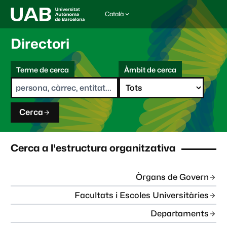
Català
I
d
i
Directori
o
m
C
a
Terme de cerca
Àmbit de cerca
s
e
e
r
l
c
e
a
c
Cerca
c
i
o
n
Cerca a l'estructura organitzativa
a
t
:
Òrgans de Govern
Facultats i Escoles Universitàries
Departaments