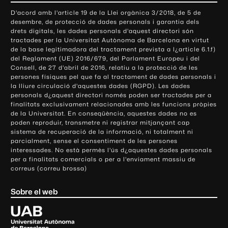
o
D'acord amb l'article 19 de la Llei orgànica 3/2018, de 5 de
n
desembre, de protecció de dades personals i garantia dels
t
drets digitals, les dades personals d'aquest directori són
tractades per la Universitat Autònoma de Barcelona en virtut
a
de la base legitimadora del tractament prevista a l¿article 6.1.f)
c
del Reglament (UE) 2016/679, del Parlament Europeu i del
t
Consell, de 27 d'abril de 2016, relatiu a la protecció de les
e
persones físiques pel que fa al tractament de dades personals i
la lliure circulació d'aquestes dades (RGPD). Les dades
i
personals d¿aquest directori només poden ser tractades per a
i
finalitats exclusivament relacionades amb les funcions pròpies
n
de la Universitat. En conseqüència, aquestes dades no es
poden reproduir, transmetre ni registrar mitjançant cap
f
sistema de recuperació de la informació, ni totalment ni
o
parcialment, sense el consentiment de les persones
r
interessades. No està permès l'ús d¿aquestes dades personals
m
per a finalitats comercials o per a l'enviament massiu de
correus (correu brossa)
a
c
Sobre el web
i
ó
U
l
n
i