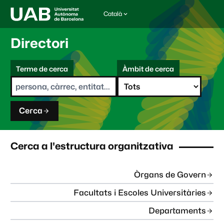
Català
I
d
i
Directori
o
m
C
a
Terme de cerca
Àmbit de cerca
s
e
e
r
l
c
e
a
c
Cerca
c
i
o
n
Cerca a l'estructura organitzativa
a
t
:
Òrgans de Govern
Facultats i Escoles Universitàries
Departaments