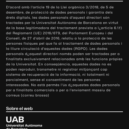
o
D'acord amb l'article 19 de la Llei orgànica 3/2018, de 5 de
n
desembre, de protecció de dades personals i garantia dels
t
drets digitals, les dades personals d'aquest directori són
tractades per la Universitat Autònoma de Barcelona en virtut
a
de la base legitimadora del tractament prevista a l¿article 6.1.f)
c
del Reglament (UE) 2016/679, del Parlament Europeu i del
t
Consell, de 27 d'abril de 2016, relatiu a la protecció de les
e
persones físiques pel que fa al tractament de dades personals i
la lliure circulació d'aquestes dades (RGPD). Les dades
i
personals d¿aquest directori només poden ser tractades per a
i
finalitats exclusivament relacionades amb les funcions pròpies
n
de la Universitat. En conseqüència, aquestes dades no es
poden reproduir, transmetre ni registrar mitjançant cap
f
sistema de recuperació de la informació, ni totalment ni
o
parcialment, sense el consentiment de les persones
r
interessades. No està permès l'ús d¿aquestes dades personals
m
per a finalitats comercials o per a l'enviament massiu de
correus (correu brossa)
a
c
Sobre el web
i
ó
U
l
n
i