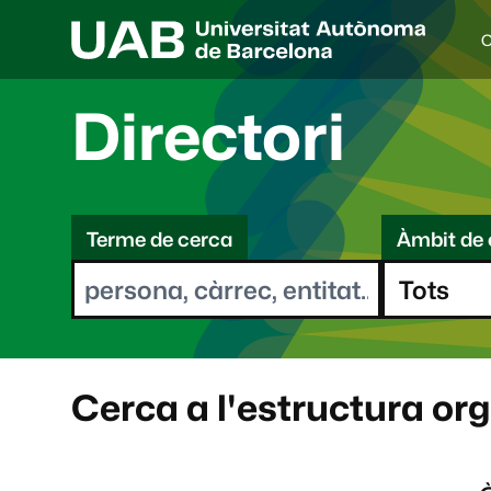
C
I
d
i
Directori
o
a
s
C
e
l
Terme de cerca
Àmbit de 
e
e
c
r
c
i
c
o
a
n
a
Cerca a l'estructura or
t
: