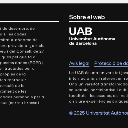
Sobre el web
U
 5 de desembre, de
als, les dades
n
ersitat Autònoma de
i
nt prevista a l¿article
v
eu i del Consell, de 27
e
siques pel que fa al
r
aquestes dades (RGPD).
Avís legal
Protecció de d
s
r tractades per a
i
La UAB és una universitat jov
 pròpies de la
t
internacionals i referent en r
den reproduir,
Una universitat transformadora,
a
peració de la
saludable, participativa i cul
t
ntiment de les
facultats i les escoles, els ins
 dades personals per a
A
on viure experiències úniques
reus (correu brossa)
u
t
© 2025 Universitat Autòn
ò
n