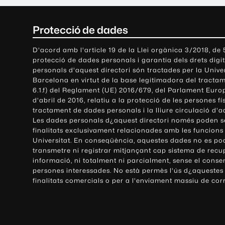
C
Protecció de dades
o
D'acord amb l'article 19 de la Llei orgànica 3/2018, de
protecció de dades personals i garantia dels drets digit
n
personals d'aquest directori són tractades per la Univ
Barcelona en virtut de la base legitimadora del tractame
t
6.1.f) del Reglament (UE) 2016/679, del Parlament Europ
d'abril de 2016, relatiu a la protecció de les persones fí
a
tractament de dades personals i la lliure circulació d'
Les dades personals d¿aquest directori només poden se
c
finalitats exclusivament relacionades amb les funcions
Universitat. En conseqüència, aquestes dades no es po
t
transmetre ni registrar mitjançant cap sistema de recu
e
informació, ni totalment ni parcialment, sense el conse
persones interessades. No està permès l'ús d¿aquestes
i
finalitats comercials o per a l'enviament massiu de cor
i
n