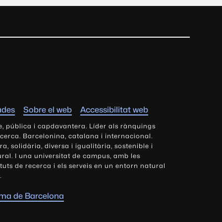
ades
Sobre el web
Accessibilitat web
e, pública i capdavantera. Líder als rànquings
ecerca. Barcelonina, catalana i internacional.
 solidària, diversa i igualitària, sostenible i
tural. I una universitat de campus, amb les
tituts de recerca i els serveis en un entorn natural
.
oma de Barcelona