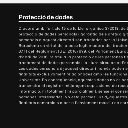
C
Protecció de dades
o
D'acord amb l'article 19 de la Llei orgànica 3/2018, de
protecció de dades personals i garantia dels drets digit
n
personals d'aquest directori són tractades per la Univ
Barcelona en virtut de la base legitimadora del tractame
t
6.1.f) del Reglament (UE) 2016/679, del Parlament Europ
d'abril de 2016, relatiu a la protecció de les persones fí
a
tractament de dades personals i la lliure circulació d'
Les dades personals d¿aquest directori només poden se
c
finalitats exclusivament relacionades amb les funcions
Universitat. En conseqüència, aquestes dades no es po
t
transmetre ni registrar mitjançant cap sistema de recu
e
informació, ni totalment ni parcialment, sense el conse
persones interessades. No està permès l'ús d¿aquestes
i
finalitats comercials o per a l'enviament massiu de cor
i
n