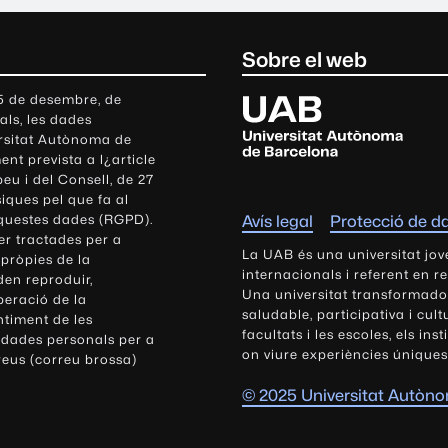
Sobre el web
U
 5 de desembre, de
als, les dades
n
ersitat Autònoma de
i
nt prevista a l¿article
v
eu i del Consell, de 27
e
siques pel que fa al
r
aquestes dades (RGPD).
Avís legal
Protecció de d
s
r tractades per a
i
La UAB és una universitat jov
 pròpies de la
t
internacionals i referent en r
den reproduir,
Una universitat transformadora,
a
peració de la
saludable, participativa i cul
t
ntiment de les
facultats i les escoles, els ins
 dades personals per a
A
on viure experiències úniques
reus (correu brossa)
u
t
© 2025 Universitat Autòn
ò
n