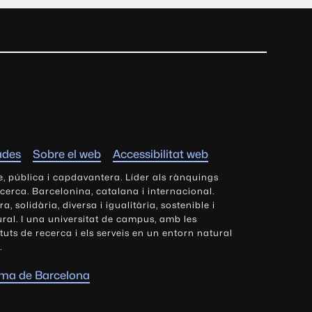
ades
Sobre el web
Accessibilitat web
e, pública i capdavantera. Líder als rànquings
ecerca. Barcelonina, catalana i internacional.
 solidària, diversa i igualitària, sostenible i
tural. I una universitat de campus, amb les
tituts de recerca i els serveis en un entorn natural
.
oma de Barcelona