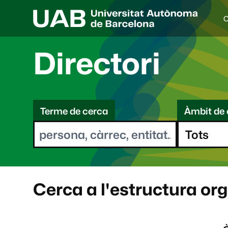
C
I
d
i
Directori
o
a
s
C
e
l
Terme de cerca
Àmbit de 
e
e
c
r
c
i
c
o
a
n
a
Cerca a l'estructura or
t
: