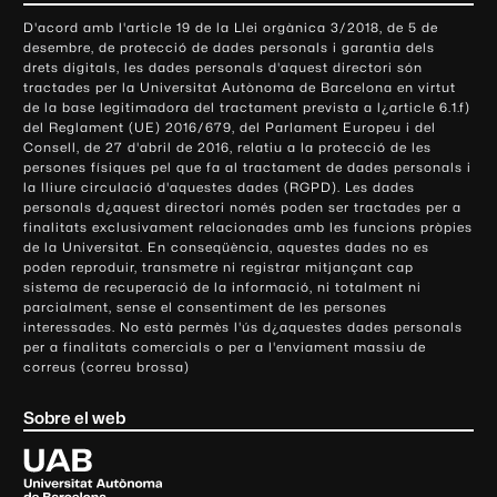
o
D'acord amb l'article 19 de la Llei orgànica 3/2018, de 5 de
n
desembre, de protecció de dades personals i garantia dels
t
drets digitals, les dades personals d'aquest directori són
tractades per la Universitat Autònoma de Barcelona en virtut
a
de la base legitimadora del tractament prevista a l¿article 6.1.f)
c
del Reglament (UE) 2016/679, del Parlament Europeu i del
t
Consell, de 27 d'abril de 2016, relatiu a la protecció de les
e
persones físiques pel que fa al tractament de dades personals i
la lliure circulació d'aquestes dades (RGPD). Les dades
i
personals d¿aquest directori només poden ser tractades per a
i
finalitats exclusivament relacionades amb les funcions pròpies
n
de la Universitat. En conseqüència, aquestes dades no es
poden reproduir, transmetre ni registrar mitjançant cap
f
sistema de recuperació de la informació, ni totalment ni
o
parcialment, sense el consentiment de les persones
r
interessades. No està permès l'ús d¿aquestes dades personals
m
per a finalitats comercials o per a l'enviament massiu de
correus (correu brossa)
a
c
Sobre el web
i
ó
U
l
n
i