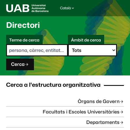
Català
I
d
i
Directori
o
m
C
a
Terme de cerca
Àmbit de cerca
s
e
e
r
l
c
e
a
c
Cerca
c
i
o
n
Cerca a l'estructura organitzativa
a
t
:
Òrgans de Govern
Facultats i Escoles Universitàries
Departaments