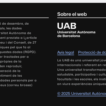
Sobre el web
U
 5 de desembre, de
als, les dades
n
ersitat Autònoma de
i
nt prevista a l¿article
v
eu i del Consell, de 27
e
siques pel que fa al
r
aquestes dades (RGPD).
Avís legal
Protecció de d
s
r tractades per a
i
La UAB és una universitat jov
 pròpies de la
t
internacionals i referent en r
den reproduir,
Una universitat transformadora,
a
peració de la
saludable, participativa i cul
t
ntiment de les
facultats i les escoles, els ins
 dades personals per a
A
on viure experiències úniques
reus (correu brossa)
u
t
© 2025 Universitat Autòn
ò
n