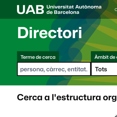
C
I
d
i
Directori
o
a
s
C
e
l
Terme de cerca
Àmbit de 
e
e
c
r
c
i
c
o
a
n
a
Cerca a l'estructura or
t
: