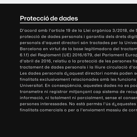
C
Protecció de dades
o
D'acord amb l'article 19 de la Llei orgànica 3/2018, de
protecció de dades personals i garantia dels drets digit
n
personals d'aquest directori són tractades per la Univ
Barcelona en virtut de la base legitimadora del tractame
t
6.1.f) del Reglament (UE) 2016/679, del Parlament Europ
d'abril de 2016, relatiu a la protecció de les persones fí
a
tractament de dades personals i la lliure circulació d'
Les dades personals d¿aquest directori només poden se
c
finalitats exclusivament relacionades amb les funcions
Universitat. En conseqüència, aquestes dades no es po
t
transmetre ni registrar mitjançant cap sistema de recu
e
informació, ni totalment ni parcialment, sense el conse
persones interessades. No està permès l'ús d¿aquestes
i
finalitats comercials o per a l'enviament massiu de cor
i
n