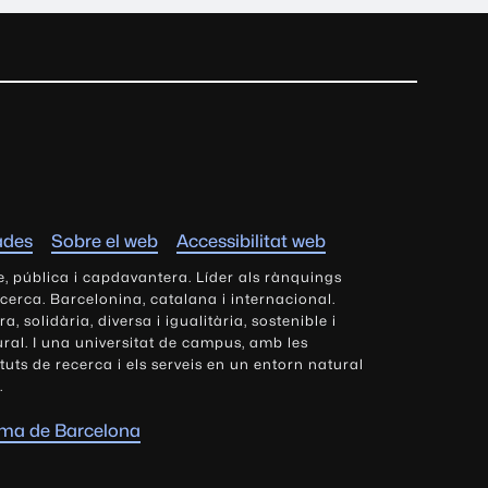
ades
Sobre el web
Accessibilitat web
e, pública i capdavantera. Líder als rànquings
ecerca. Barcelonina, catalana i internacional.
 solidària, diversa i igualitària, sostenible i
tural. I una universitat de campus, amb les
tituts de recerca i els serveis en un entorn natural
.
oma de Barcelona