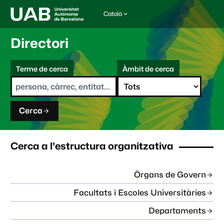
Català
I
d
i
Directori
o
m
C
a
Terme de cerca
Àmbit de cerca
s
e
e
r
l
c
e
a
c
Cerca
c
i
o
n
Cerca a l'estructura organitzativa
a
t
:
Òrgans de Govern
Facultats i Escoles Universitàries
Departaments