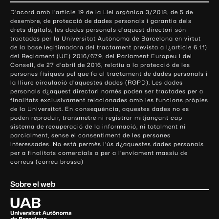
o
D'acord amb l'article 19 de la Llei orgànica 3/2018, de 5 de
n
desembre, de protecció de dades personals i garantia dels
t
drets digitals, les dades personals d'aquest directori són
tractades per la Universitat Autònoma de Barcelona en virtut
a
de la base legitimadora del tractament prevista a l¿article 6.1.f)
c
del Reglament (UE) 2016/679, del Parlament Europeu i del
t
Consell, de 27 d'abril de 2016, relatiu a la protecció de les
e
persones físiques pel que fa al tractament de dades personals i
la lliure circulació d'aquestes dades (RGPD). Les dades
i
personals d¿aquest directori només poden ser tractades per a
i
finalitats exclusivament relacionades amb les funcions pròpies
n
de la Universitat. En conseqüència, aquestes dades no es
poden reproduir, transmetre ni registrar mitjançant cap
f
sistema de recuperació de la informació, ni totalment ni
o
parcialment, sense el consentiment de les persones
r
interessades. No està permès l'ús d¿aquestes dades personals
m
per a finalitats comercials o per a l'enviament massiu de
correus (correu brossa)
a
c
Sobre el web
i
ó
U
l
n
i