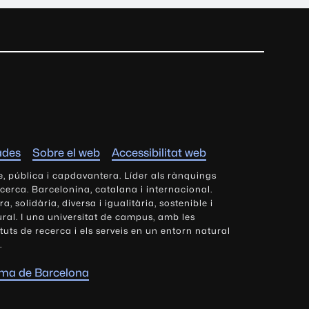
ades
Sobre el web
Accessibilitat web
e, pública i capdavantera. Líder als rànquings
ecerca. Barcelonina, catalana i internacional.
 solidària, diversa i igualitària, sostenible i
tural. I una universitat de campus, amb les
tituts de recerca i els serveis en un entorn natural
.
oma de Barcelona