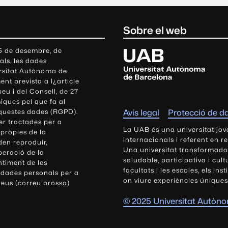
Sobre el web
U
 5 de desembre, de
als, les dades
n
ersitat Autònoma de
i
nt prevista a l¿article
v
eu i del Consell, de 27
e
siques pel que fa al
r
aquestes dades (RGPD).
Avís legal
Protecció de d
s
r tractades per a
i
La UAB és una universitat jov
 pròpies de la
t
internacionals i referent en r
den reproduir,
Una universitat transformadora,
a
peració de la
saludable, participativa i cul
t
ntiment de les
facultats i les escoles, els ins
 dades personals per a
A
on viure experiències úniques
reus (correu brossa)
u
t
© 2025 Universitat Autòn
ò
n