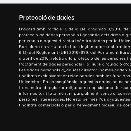
C
Protecció de dades
o
D'acord amb l'article 19 de la Llei orgànica 3/2018, de
protecció de dades personals i garantia dels drets digit
n
personals d'aquest directori són tractades per la Univ
Barcelona en virtut de la base legitimadora del tractame
t
6.1.f) del Reglament (UE) 2016/679, del Parlament Europ
d'abril de 2016, relatiu a la protecció de les persones fí
a
tractament de dades personals i la lliure circulació d'
Les dades personals d¿aquest directori només poden se
c
finalitats exclusivament relacionades amb les funcions
Universitat. En conseqüència, aquestes dades no es po
t
transmetre ni registrar mitjançant cap sistema de recu
e
informació, ni totalment ni parcialment, sense el conse
persones interessades. No està permès l'ús d¿aquestes
i
finalitats comercials o per a l'enviament massiu de cor
i
n