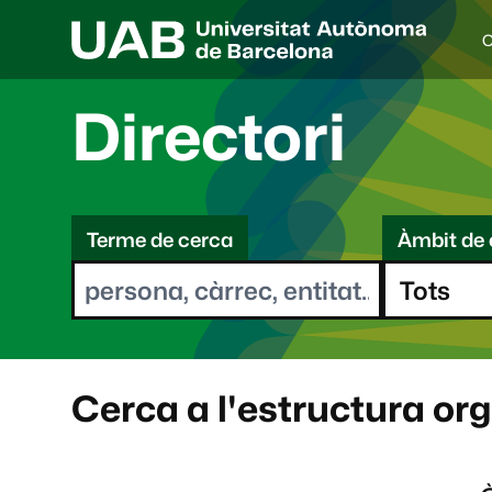
C
I
d
i
Directori
o
a
s
C
e
l
Terme de cerca
Àmbit de 
e
e
c
r
c
i
c
o
a
n
a
Cerca a l'estructura or
t
: