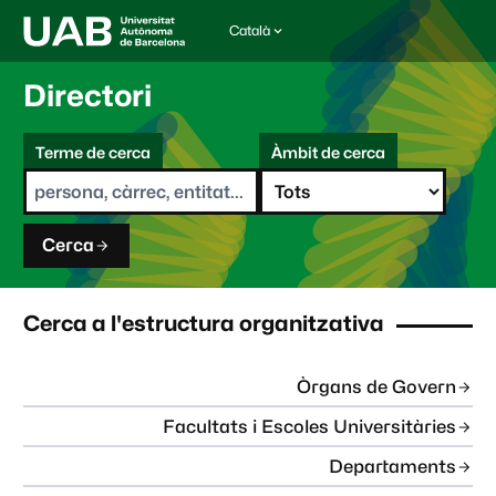
Català
I
d
i
Directori
o
m
C
a
Terme de cerca
Àmbit de cerca
s
e
e
r
l
c
e
a
c
Cerca
c
i
o
n
Cerca a l'estructura organitzativa
a
t
:
Òrgans de Govern
Facultats i Escoles Universitàries
Departaments