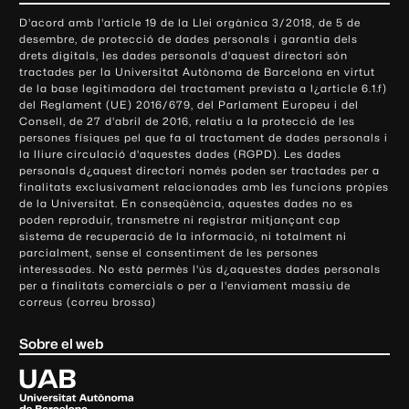
o
D'acord amb l'article 19 de la Llei orgànica 3/2018, de 5 de
n
desembre, de protecció de dades personals i garantia dels
t
drets digitals, les dades personals d'aquest directori són
tractades per la Universitat Autònoma de Barcelona en virtut
a
de la base legitimadora del tractament prevista a l¿article 6.1.f)
c
del Reglament (UE) 2016/679, del Parlament Europeu i del
t
Consell, de 27 d'abril de 2016, relatiu a la protecció de les
e
persones físiques pel que fa al tractament de dades personals i
la lliure circulació d'aquestes dades (RGPD). Les dades
i
personals d¿aquest directori només poden ser tractades per a
i
finalitats exclusivament relacionades amb les funcions pròpies
n
de la Universitat. En conseqüència, aquestes dades no es
poden reproduir, transmetre ni registrar mitjançant cap
f
sistema de recuperació de la informació, ni totalment ni
o
parcialment, sense el consentiment de les persones
r
interessades. No està permès l'ús d¿aquestes dades personals
m
per a finalitats comercials o per a l'enviament massiu de
correus (correu brossa)
a
c
Sobre el web
i
ó
U
l
n
i