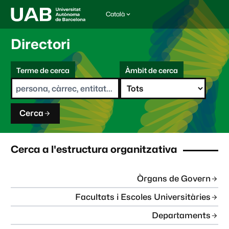
Català
I
d
i
Directori
o
m
C
a
Terme de cerca
Àmbit de cerca
s
e
e
r
l
c
e
a
c
Cerca
c
i
o
n
Cerca a l'estructura organitzativa
a
t
:
Òrgans de Govern
Facultats i Escoles Universitàries
Departaments