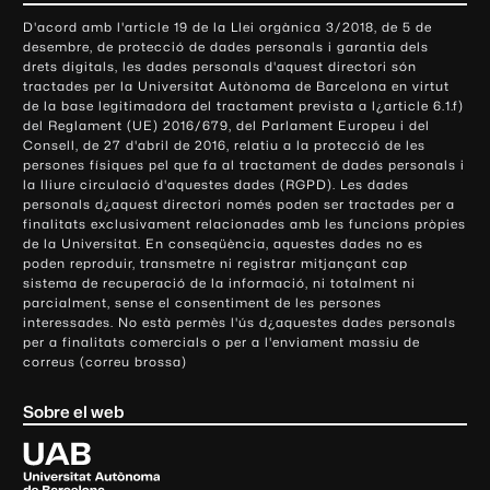
o
D'acord amb l'article 19 de la Llei orgànica 3/2018, de 5 de
n
desembre, de protecció de dades personals i garantia dels
t
drets digitals, les dades personals d'aquest directori són
tractades per la Universitat Autònoma de Barcelona en virtut
a
de la base legitimadora del tractament prevista a l¿article 6.1.f)
c
del Reglament (UE) 2016/679, del Parlament Europeu i del
t
Consell, de 27 d'abril de 2016, relatiu a la protecció de les
e
persones físiques pel que fa al tractament de dades personals i
la lliure circulació d'aquestes dades (RGPD). Les dades
i
personals d¿aquest directori només poden ser tractades per a
i
finalitats exclusivament relacionades amb les funcions pròpies
n
de la Universitat. En conseqüència, aquestes dades no es
poden reproduir, transmetre ni registrar mitjançant cap
f
sistema de recuperació de la informació, ni totalment ni
o
parcialment, sense el consentiment de les persones
r
interessades. No està permès l'ús d¿aquestes dades personals
m
per a finalitats comercials o per a l'enviament massiu de
correus (correu brossa)
a
c
Sobre el web
i
ó
U
l
n
i