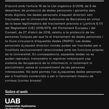
o
D'acord amb l'article 19 de la Llei orgànica 3/2018, de 5 de
n
desembre, de protecció de dades personals i garantia dels
t
drets digitals, les dades personals d'aquest directori són
tractades per la Universitat Autònoma de Barcelona en virtut
a
de la base legitimadora del tractament prevista a l¿article 6.1.f)
c
del Reglament (UE) 2016/679, del Parlament Europeu i del
t
Consell, de 27 d'abril de 2016, relatiu a la protecció de les
e
persones físiques pel que fa al tractament de dades personals i
la lliure circulació d'aquestes dades (RGPD). Les dades
i
personals d¿aquest directori només poden ser tractades per a
i
finalitats exclusivament relacionades amb les funcions pròpies
n
de la Universitat. En conseqüència, aquestes dades no es
poden reproduir, transmetre ni registrar mitjançant cap
f
sistema de recuperació de la informació, ni totalment ni
o
parcialment, sense el consentiment de les persones
r
interessades. No està permès l'ús d¿aquestes dades personals
m
per a finalitats comercials o per a l'enviament massiu de
correus (correu brossa)
a
c
Sobre el web
i
ó
U
l
n
i