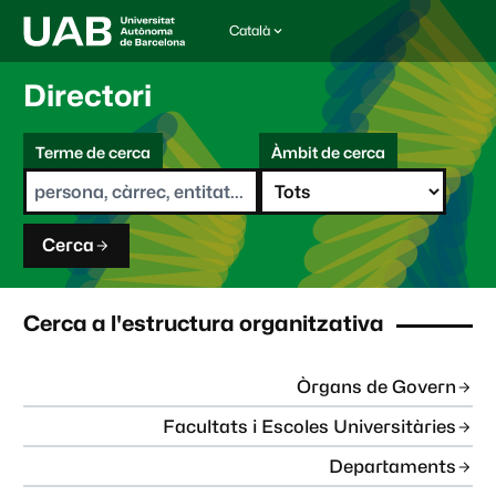
Català
I
d
i
Directori
o
m
C
a
Terme de cerca
Àmbit de cerca
s
e
e
r
l
c
e
a
c
Cerca
c
i
o
n
Cerca a l'estructura organitzativa
a
t
:
Òrgans de Govern
Facultats i Escoles Universitàries
Departaments