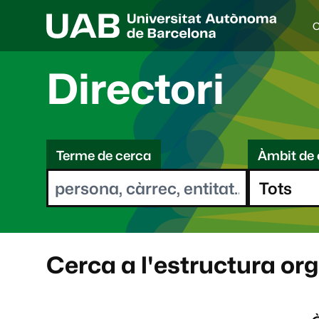
C
I
d
i
Directori
o
a
s
C
e
l
Terme de cerca
Àmbit de 
e
e
c
r
c
i
c
o
a
n
a
Cerca a l'estructura or
t
: