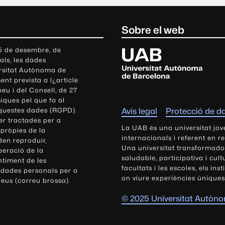
Sobre el web
U
 5 de desembre, de
als, les dades
n
ersitat Autònoma de
i
nt prevista a l¿article
v
eu i del Consell, de 27
e
siques pel que fa al
r
aquestes dades (RGPD).
Avís legal
Protecció de d
s
r tractades per a
i
La UAB és una universitat jov
 pròpies de la
t
internacionals i referent en r
den reproduir,
Una universitat transformadora,
a
peració de la
saludable, participativa i cul
t
ntiment de les
facultats i les escoles, els ins
 dades personals per a
A
on viure experiències úniques
reus (correu brossa)
u
t
© 2025 Universitat Autòn
ò
n