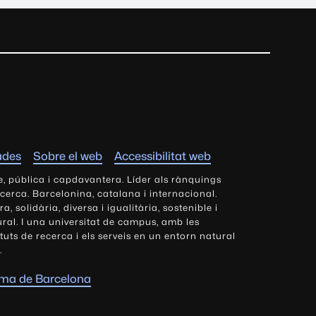
ades
Sobre el web
Accessibilitat web
e, pública i capdavantera. Líder als rànquings
ecerca. Barcelonina, catalana i internacional.
 solidària, diversa i igualitària, sostenible i
tural. I una universitat de campus, amb les
tituts de recerca i els serveis en un entorn natural
.
oma de Barcelona