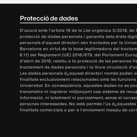
C
Protecció de dades
o
D'acord amb l'article 19 de la Llei orgànica 3/2018, de
protecció de dades personals i garantia dels drets digit
n
personals d'aquest directori són tractades per la Univ
Barcelona en virtut de la base legitimadora del tractame
t
6.1.f) del Reglament (UE) 2016/679, del Parlament Europ
d'abril de 2016, relatiu a la protecció de les persones fí
a
tractament de dades personals i la lliure circulació d'
Les dades personals d¿aquest directori només poden se
c
finalitats exclusivament relacionades amb les funcions
Universitat. En conseqüència, aquestes dades no es po
t
transmetre ni registrar mitjançant cap sistema de recu
e
informació, ni totalment ni parcialment, sense el conse
persones interessades. No està permès l'ús d¿aquestes
i
finalitats comercials o per a l'enviament massiu de cor
i
n